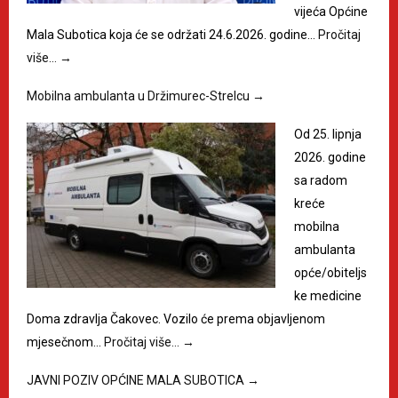
vijeća Općine
Mala Subotica koja će se održati 24.6.2026. godine…
Pročitaj
više…
→
Mobilna ambulanta u Držimurec-Strelcu
→
Od 25. lipnja
2026. godine
sa radom
kreće
mobilna
ambulanta
opće/obiteljs
ke medicine
Doma zdravlja Čakovec. Vozilo će prema objavljenom
mjesečnom…
Pročitaj više…
→
JAVNI POZIV OPĆINE MALA SUBOTICA
→