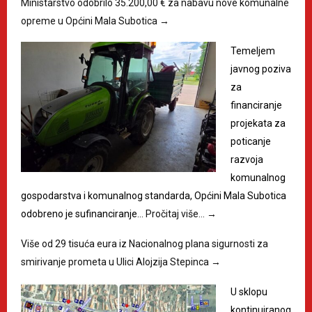
Ministarstvo odobrilo 35.200,00 € za nabavu nove komunalne
opreme u Općini Mala Subotica
→
Temeljem
javnog poziva
za
financiranje
projekata za
poticanje
razvoja
komunalnog
gospodarstva i komunalnog standarda, Općini Mala Subotica
odobreno je sufinanciranje…
Pročitaj više…
→
Više od 29 tisuća eura iz Nacionalnog plana sigurnosti za
smirivanje prometa u Ulici Alojzija Stepinca
→
U sklopu
kontinuiranog