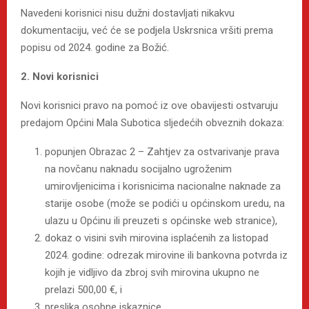
Navedeni korisnici nisu dužni dostavljati nikakvu
dokumentaciju, već će se podjela Uskrsnica vršiti prema
popisu od 2024. godine za Božić.
2.
Novi korisnici
Novi korisnici pravo na pomoć iz ove obavijesti ostvaruju
predajom Općini Mala Subotica sljedećih obveznih dokaza:
popunjen Obrazac 2 – Zahtjev za ostvarivanje prava
na novčanu naknadu socijalno ugroženim
umirovljenicima i korisnicima nacionalne naknade za
starije osobe (može se podići u općinskom uredu, na
ulazu u Općinu ili preuzeti s općinske web stranice),
dokaz o visini svih mirovina isplaćenih za listopad
2024. godine: odrezak mirovine ili bankovna potvrda iz
kojih je vidljivo da zbroj svih mirovina ukupno ne
prelazi 500,00 €, i
preslika osobne iskaznice.