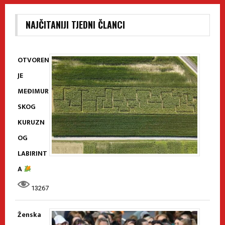
NAJČITANIJI TJEDNI ČLANCI
OTVOREN
JE
MEĐIMUR
SKOG
KURUZN
OG
LABIRINT
A
13267
Ženska