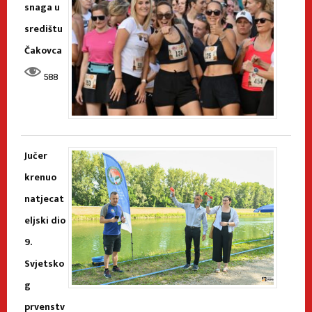
snaga u
središtu
Čakovca
588
Jučer
krenuo
natjecat
eljski dio
9.
Svjetsko
g
prvenstv