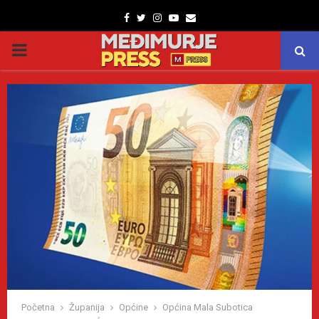
Facebook
Twitter
Instagram
Youtube
Email
PRIMARY
MENU
Početna
Županija
Općine
Općina Mala Subotica