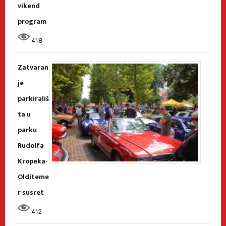
vikend
program
418
Zatvaran
je
parkirališ
ta u
parku
Rudolfa
Kropeka-
Olditeme
r susret
412