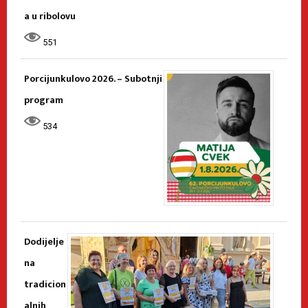
a u ribolovu
551
Porcijunkulovo 2026. – Subotnji
program
534
Dodijelje
na
tradicion
alnih