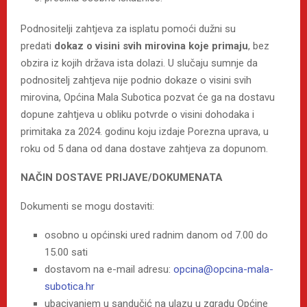
Podnositelji zahtjeva za isplatu pomoći dužni su
predati
dokaz o visini svih mirovina koje primaju
, bez
obzira iz kojih država ista dolazi. U slučaju sumnje da
podnositelj zahtjeva nije podnio dokaze o visini svih
mirovina, Općina Mala Subotica pozvat će ga na dostavu
dopune zahtjeva u obliku potvrde o visini dohodaka i
primitaka za 2024. godinu koju izdaje Porezna uprava, u
roku od 5 dana od dana dostave zahtjeva za dopunom.
NAČIN DOSTAVE PRIJAVE/DOKUMENATA
Dokumenti se mogu dostaviti:
osobno u općinski ured radnim danom od 7.00 do
15.00 sati
dostavom na e-mail adresu:
opcina@opcina-mala-
subotica.hr
ubacivanjem u sandučić na ulazu u zgradu Općine