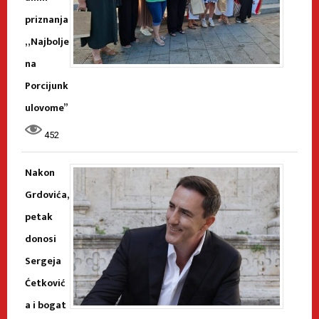
priznanja
„Najbolje
na
Porcijunk
ulovome”
452
Nakon
Grdovića,
petak
donosi
Sergeja
Ćetković
a i bogat