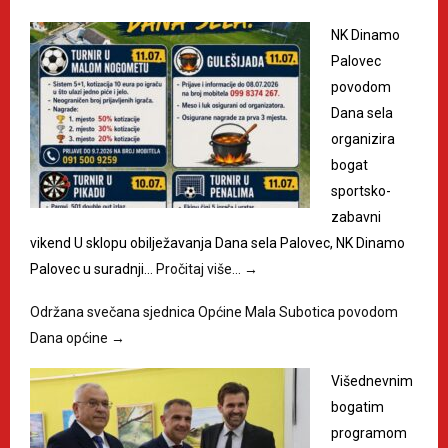
NK Dinamo
Palovec
povodom
Dana sela
organizira
bogat
sportsko-
zabavni
vikend U sklopu obilježavanja Dana sela Palovec, NK Dinamo
Palovec u suradnji…
Pročitaj više…
→
Održana svečana sjednica Općine Mala Subotica povodom
Dana općine
→
Višednevnim
bogatim
programom