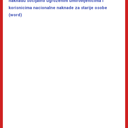
naknadu socijalno ugroženim umirovljenicima i
korisnicima nacionalne naknade za starije osobe
(word)