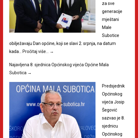
za sve
generacije
mještani
Male
Subotice
obilježavaju Dan općine, koji se slavi 2. srpnja, na datum
kada…
Pročitaj više…
→
Najavljena 8. sjednica Općinskog vijeća Općine Mala
Subotica
→
Predsjednik
Općinskog
vijeća Josip
Šegović
sazvao je 8.
sjednicu
Općinskog