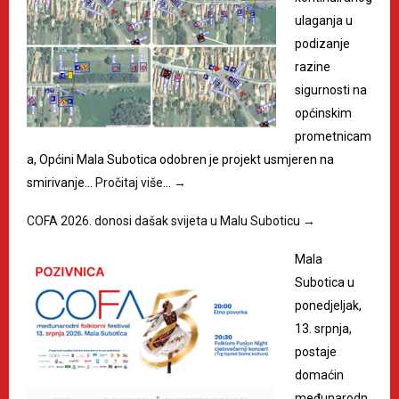
ulaganja u
podizanje
razine
sigurnosti na
općinskim
prometnicam
a, Općini Mala Subotica odobren je projekt usmjeren na
smirivanje…
Pročitaj više…
→
COFA 2026. donosi dašak svijeta u Malu Suboticu
→
Mala
Subotica u
ponedjeljak,
13. srpnja,
postaje
domaćin
međunarodn