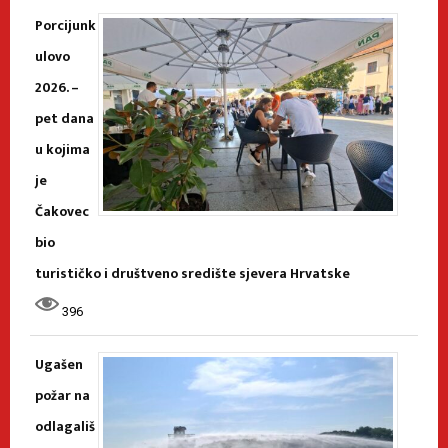
Porcijunk
ulovo
2026. –
pet dana
u kojima
je
Čakovec
bio
turističko i društveno središte sjevera Hrvatske
396
Ugašen
požar na
odlagališ