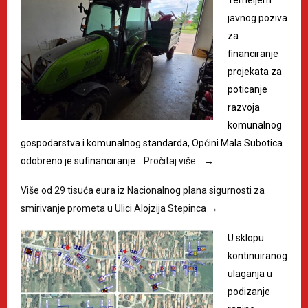
Temeljem
javnog poziva
za
financiranje
projekata za
poticanje
razvoja
komunalnog
gospodarstva i komunalnog standarda, Općini Mala Subotica
odobreno je sufinanciranje…
Pročitaj više…
→
Više od 29 tisuća eura iz Nacionalnog plana sigurnosti za
smirivanje prometa u Ulici Alojzija Stepinca
→
U sklopu
kontinuiranog
ulaganja u
podizanje