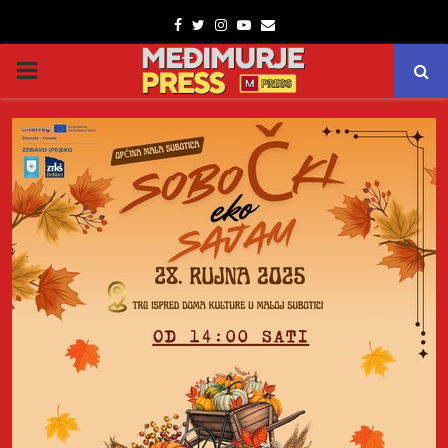
Facebook
Twitter
Instagram
Youtube
Email
PRIMARY
MENU