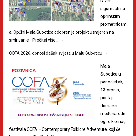
razine
sigurnosti na
općinskim
prometnicam
a, Općini Mala Subotica odobren je projekt usmjeren na
smirivanje…
Pročitaj više…
→
COFA 2026. donosi dašak svijeta u Malu Suboticu
→
Mala
Subotica u
ponedjeljak,
13. srpnja,
postaje
domaćin
međunarodn
og folklornog
festivala COFA – Contemporary Folklore Adventure, koji će