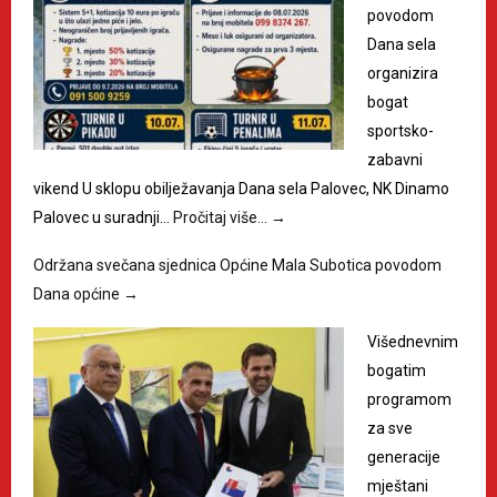
povodom
Dana sela
organizira
bogat
sportsko-
zabavni
vikend U sklopu obilježavanja Dana sela Palovec, NK Dinamo
Palovec u suradnji…
Pročitaj više…
→
Održana svečana sjednica Općine Mala Subotica povodom
Dana općine
→
Višednevnim
bogatim
programom
za sve
generacije
mještani