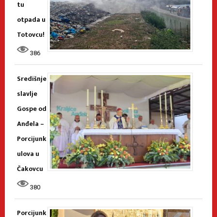
tu
otpada u
Totovcu!
386
Središnje
slavlje
Gospe od
Anđela –
Porcijunk
ulova u
Čakovcu
380
Porcijunk