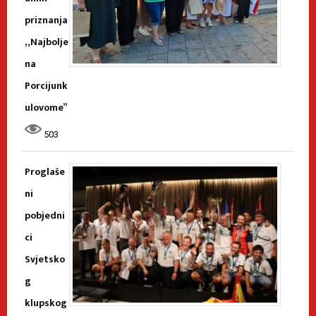
priznanja
„Najbolje
na
Porcijunk
ulovome”
503
Proglaše
ni
pobjedni
ci
Svjetsko
g
klupskog