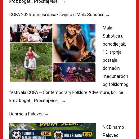
kroz bogat…
Pročitaj više…
→
COFA 2026. donosi dašak svijeta u Malu Suboticu
→
Mala
Subotica u
ponedjeljak,
13. srpnja,
postaje
domaćin
međunarodn
og folklornog
festivala COFA – Contemporary Folklore Adventure, koji će
kroz bogat…
Pročitaj više…
→
Dani sela Palovec
→
NK Dinamo
Palovec