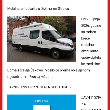
Mobilna ambulanta u Držimurec-Strelcu
→
Od 25. lipnja
2026. godine
sa radom
kreće
mobilna
ambulanta
opće/obiteljs
ke medicine
Doma zdravlja Čakovec. Vozilo će prema objavljenom
mjesečnom…
Pročitaj više…
→
JAVNI POZIV OPĆINE MALA SUBOTICA
→
JAVNI POZIV
ZA