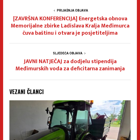
PRIJAŠNJA OBJAVA
[ZAVRŠNA KONFERENCIJA] Energetska obnova
Memorijalne zbirke Ladislava Kralja Međimurca
čuva baštinu i otvara je posjetiteljima
SLJEDEĆA OBJAVA
JAVNI NATJEČAJ za dodjelu stipendija
Međimurskih voda za deficitarna zanimanja
VEZANI ČLANCI