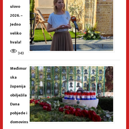
ulovo
2026. –
Jedno
veliko
hvala!
343
Međimur
ska
županija
obilježila
Dana
pobjede i
domovins