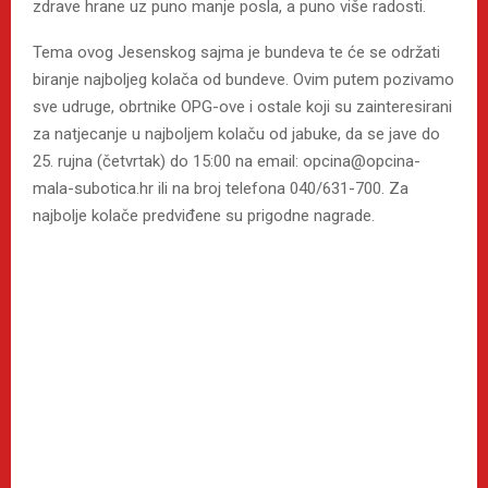
zdrave hrane uz puno manje posla, a puno više radosti.
Tema ovog Jesenskog sajma je bundeva te će se održati
biranje najboljeg kolača od bundeve. Ovim putem pozivamo
sve udruge, obrtnike OPG-ove i ostale koji su zainteresirani
za natjecanje u najboljem kolaču od jabuke, da se jave do
25. rujna (četvrtak) do 15:00 na email: opcina@opcina-
mala-subotica.hr ili na broj telefona 040/631-700. Za
najbolje kolače predviđene su prigodne nagrade.