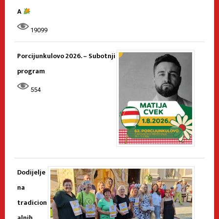
A
19099
Porcijunkulovo 2026. – Subotnji
program
554
Dodijelje
na
tradicion
alnih