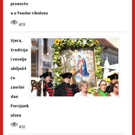
prvenstv
a u feeder ribolovu
413
Vjera,
tradicija
i veselje
obilježit
će
završni
dan
Porcijunk
ulova
412