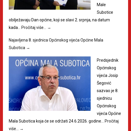
Male
Subotice
obilježavaju Dan općine, koji se slavi 2. srpnja, na datum
kada…
Pročitaj više…
→
Najavljena 8. sjednica Općinskog vijeća Općine Mala
Subotica
→
Predsjednik
Općinskog
vijeća Josip
Šegović
sazvao je 8.
sjednicu
Općinskog
vijeća Općine
Mala Subotica koja će se održati 24.6.2026. godine…
Pročitaj
više…
→