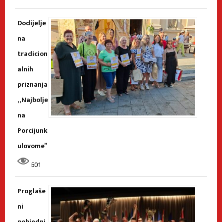
Dodijelje
na
tradicion
alnih
priznanja
„Najbolje
na
Porcijunk
ulovome”
501
Proglaše
ni
pobjedni