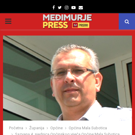
Facebook
Twitter
Instagram
Youtube
Email
PRIMARY
MENU
Početna
Županija
Općine
Općina Mala Subotica
Sazvana 4. sjednica Općinskog vijeća Općine Mala Subotica