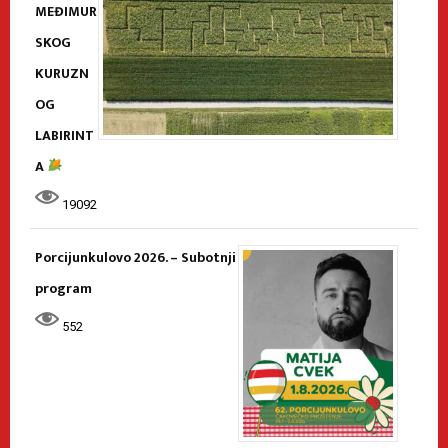
MEĐIMUR
SKOG
KURUZN
OG
LABIRINT
A
19092
Porcijunkulovo 2026. – Subotnji
program
552