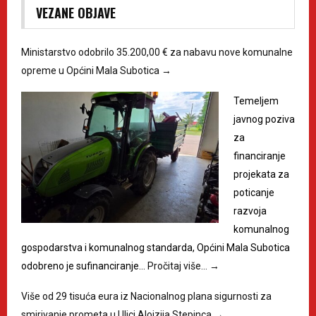
VEZANE OBJAVE
Ministarstvo odobrilo 35.200,00 € za nabavu nove komunalne
opreme u Općini Mala Subotica
→
Temeljem
javnog poziva
za
financiranje
projekata za
poticanje
razvoja
komunalnog
gospodarstva i komunalnog standarda, Općini Mala Subotica
odobreno je sufinanciranje…
Pročitaj više…
→
Više od 29 tisuća eura iz Nacionalnog plana sigurnosti za
smirivanje prometa u Ulici Alojzija Stepinca
→