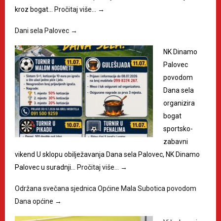
kroz bogat…
Pročitaj više…
→
Dani sela Palovec
→
NK Dinamo
Palovec
povodom
Dana sela
organizira
bogat
sportsko-
zabavni
vikend U sklopu obilježavanja Dana sela Palovec, NK Dinamo
Palovec u suradnji…
Pročitaj više…
→
Održana svečana sjednica Općine Mala Subotica povodom
Dana općine
→