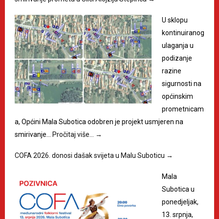
U sklopu
kontinuiranog
ulaganja u
podizanje
razine
sigurnosti na
općinskim
prometnicam
a, Općini Mala Subotica odobren je projekt usmjeren na
smirivanje…
Pročitaj više…
→
COFA 2026. donosi dašak svijeta u Malu Suboticu
→
Mala
Subotica u
ponedjeljak,
13. srpnja,