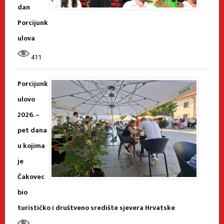
dan
Porcijunk
ulova
411
Porcijunk
ulovo
2026. –
pet dana
u kojima
je
Čakovec
bio
turističko i društveno središte sjevera Hrvatske