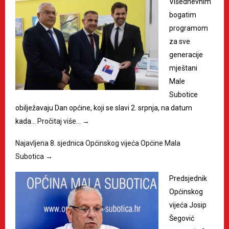
Višednevnim
bogatim
programom
za sve
generacije
mještani
Male
Subotice
obilježavaju Dan općine, koji se slavi 2. srpnja, na datum
kada…
Pročitaj više…
→
Najavljena 8. sjednica Općinskog vijeća Općine Mala
Subotica
→
Predsjednik
Općinskog
vijeća Josip
Šegović