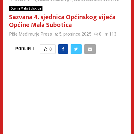
Općina Mala Subotica
Sazvana 4. sjednica Općinskog vijeća
Općine Mala Subotica
Piše
Međimurje Press
5. prosinca 2025
0
113
PODIJELI
0