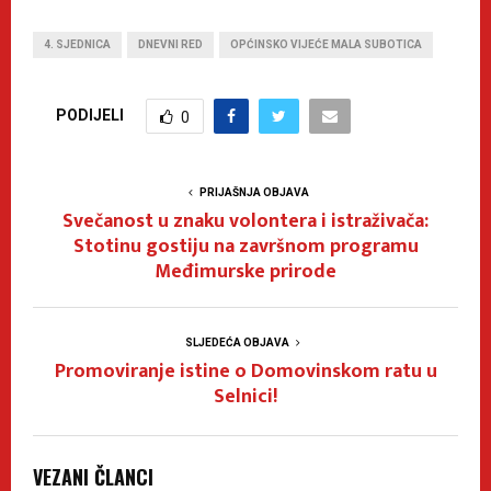
4. SJEDNICA
DNEVNI RED
OPĆINSKO VIJEĆE MALA SUBOTICA
PODIJELI
0
PRIJAŠNJA OBJAVA
Svečanost u znaku volontera i istraživača:
Stotinu gostiju na završnom programu
Međimurske prirode
SLJEDEĆA OBJAVA
Promoviranje istine o Domovinskom ratu u
Selnici!
VEZANI ČLANCI