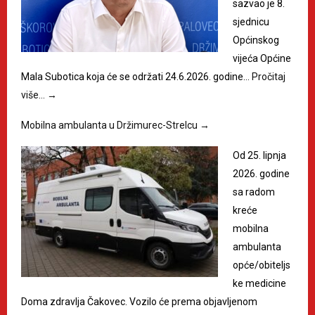
sazvao je 8.
sjednicu
Općinskog
vijeća Općine
Mala Subotica koja će se održati 24.6.2026. godine…
Pročitaj
više…
→
Mobilna ambulanta u Držimurec-Strelcu
→
Od 25. lipnja
2026. godine
sa radom
kreće
mobilna
ambulanta
opće/obiteljs
ke medicine
Doma zdravlja Čakovec. Vozilo će prema objavljenom