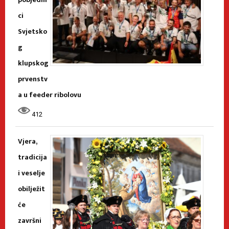
ci
Svjetsko
g
klupskog
prvenstv
a u feeder ribolovu
412
Vjera,
tradicija
i veselje
obilježit
će
završni