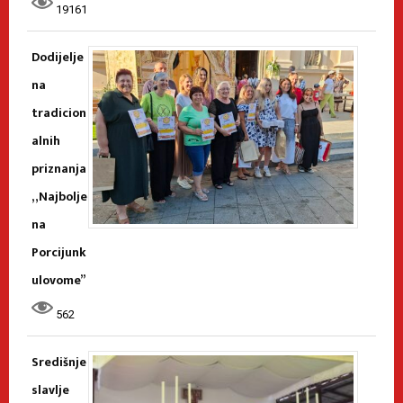
19161
Dodijelje
na
tradicion
alnih
priznanja
„Najbolje
na
Porcijunk
ulovome”
562
Središnje
slavlje