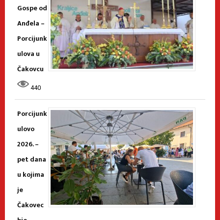
Gospe od
Anđela –
Porcijunk
ulova u
Čakovcu
440
Porcijunk
ulovo
2026. –
pet dana
u kojima
je
Čakovec