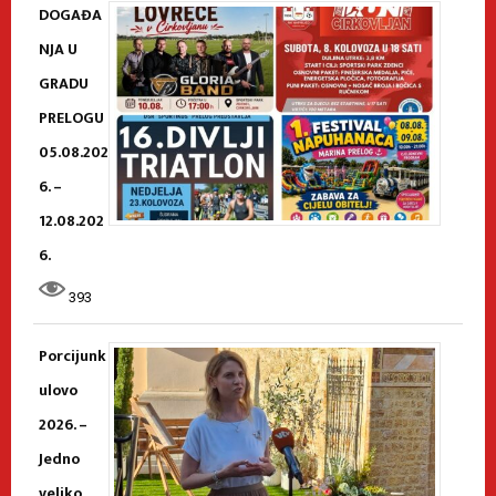
DOGAĐA
NJA U
GRADU
PRELOGU
05.08.202
6. –
12.08.202
6.
393
Porcijunk
ulovo
2026. –
Jedno
veliko