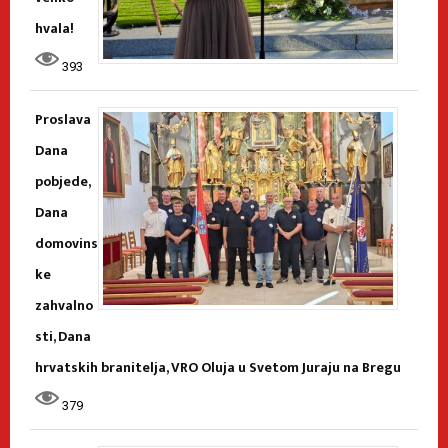
hvala!
393
Proslava
Dana
pobjede,
Dana
domovins
ke
zahvalno
sti, Dana
hrvatskih branitelja, VRO Oluja u Svetom Juraju na Bregu
379