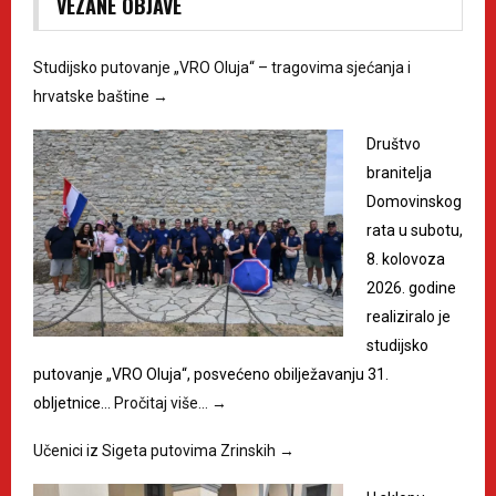
VEZANE OBJAVE
Studijsko putovanje „VRO Oluja“ – tragovima sjećanja i
hrvatske baštine
→
Društvo
branitelja
Domovinskog
rata u subotu,
8. kolovoza
2026. godine
realiziralo je
studijsko
putovanje „VRO Oluja“, posvećeno obilježavanju 31.
obljetnice…
Pročitaj više…
→
Učenici iz Sigeta putovima Zrinskih
→