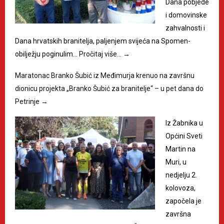
Dana pobjede
i domovinske
zahvalnosti i
Dana hrvatskih branitelja, paljenjem svijeća na Spomen-
obilježju poginulim…
Pročitaj više…
→
Maratonac Branko Šubić iz Međimurja krenuo na završnu
dionicu projekta „Branko Šubić za branitelje“ – u pet dana do
Petrinje
→
Iz Žabnika u
Općini Sveti
Martin na
Muri, u
nedjelju 2.
kolovoza,
započela je
završna