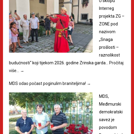
U sklopu
Interreg
projekta ZG –
ZONE pod
nazivom
„Snaga
prošlosti –
raznolikost
budućnosti“ koji tijekom 2026. godine Zrinska garda…
Pročitaj
više…
→
MDS odao počast poginulim braniteljima!
→
MDS,
Međimurski
demokratski
savez je
povodom