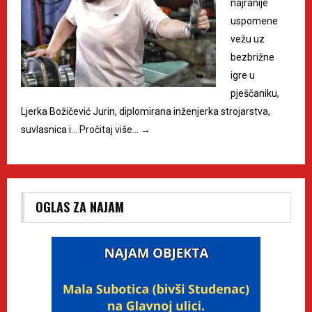
najranije
uspomene
vežu uz
bezbrižne
igre u
pješčaniku,
Ljerka Božičević Jurin, diplomirana inženjerka strojarstva,
suvlasnica i…
Pročitaj više…
→
OGLAS ZA NAJAM