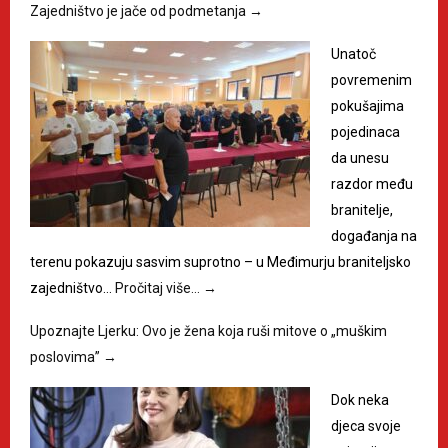
Zajedništvo je jače od podmetanja
→
Unatoč
povremenim
pokušajima
pojedinaca
da unesu
razdor među
branitelje,
događanja na
terenu pokazuju sasvim suprotno – u Međimurju braniteljsko
zajedništvo…
Pročitaj više…
→
Upoznajte Ljerku: Ovo je žena koja ruši mitove o „muškim
poslovima”
→
Dok neka
djeca svoje