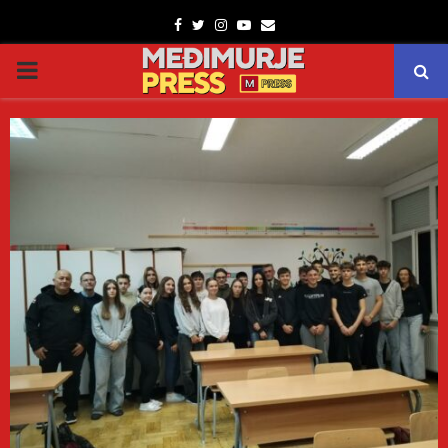
Facebook
Twitter
Instagram
Youtube
Email
PRIMARY
MENU