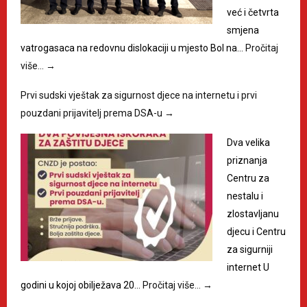
već i četvrta
smjena
vatrogasaca na redovnu dislokaciji u mjesto Bol na…
Pročitaj
više…
→
Prvi sudski vještak za sigurnost djece na internetu i prvi
pouzdani prijavitelj prema DSA-u
→
Dva velika
priznanja
Centru za
nestalu i
zlostavljanu
djecu i Centru
za sigurniji
internet U
godini u kojoj obilježava 20…
Pročitaj više…
→