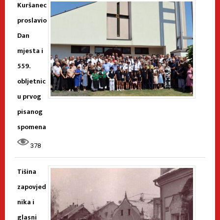
Kuršanec
proslavio
Dan
mjesta i
559.
obljetnic
u prvog
pisanog
spomena
378
Tišina
zapovjed
nika i
glasni