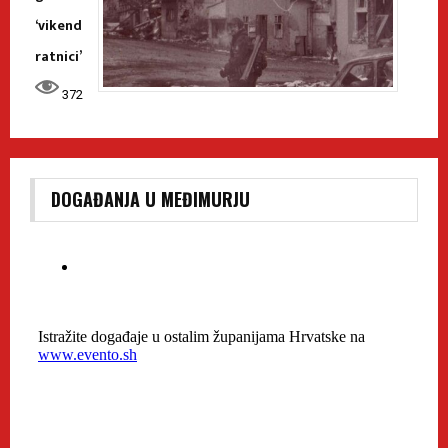
‘vikend
ratnici’
372
DOGAĐANJA U MEĐIMURJU