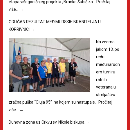
etapa višegodišnjeg projekta „Branko Šubić za…
Pročitaj
više…
→
ODLIČAN REZULTAT MEĐIMURSKIH BRANITELJA U
KOPRIVNICI
→
Na veoma
jakom 13. po
redu
međunarodn
om turniru
ratnih
veterana u
streljaštvu
zračna puška “Oluja 95” na kojem su nastupale…
Pročitaj
više…
→
Duhovna zona uz Crkvu sv. Nikole biskupa
→