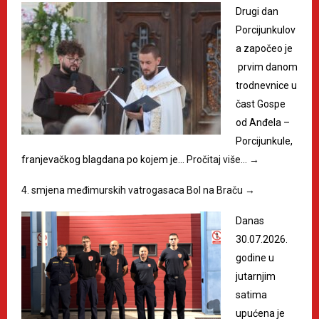
Drugi dan
Porcijunkulov
a započeo je
prvim danom
trodnevnice u
čast Gospe
od Anđela –
Porcijunkule,
franjevačkog blagdana po kojem je…
Pročitaj više…
→
4. smjena međimurskih vatrogasaca Bol na Braču
→
Danas
30.07.2026.
godine u
jutarnjim
satima
upućena je