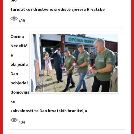
bio
turističko i društveno središte sjevera Hrvatske
438
Općina
Nedelišć
e
obilježila
Dan
pobjede i
domovins
ke
zahvalnosti te Dan hrvatskih branitelja
404