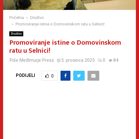
Početna
Društvo
Promoviranje istine o Domovinskom ratu u Selnici!
Društvo
Promoviranje istine o Domovinskom
ratu u Selnici!
Piše
Međimurje Press
5. prosinca 2025
0
84
PODIJELI
0