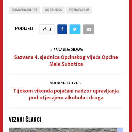
DOMOVINSKI RAT
OŠ SELNICA
PREDAVANJE
PODIJELI
0
PRIJAŠNJA OBJAVA
Sazvana 4. sjednica Općinskog vijeća Općine
Mala Subotica
SLJEDEĆA OBJAVA
Tijekom vikenda pojačani nadzor upravljanja
pod utjecajem alkohola i droga
VEZANI ČLANCI