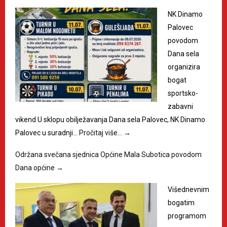
NK Dinamo
Palovec
povodom
Dana sela
organizira
bogat
sportsko-
zabavni
vikend U sklopu obilježavanja Dana sela Palovec, NK Dinamo
Palovec u suradnji…
Pročitaj više…
→
Održana svečana sjednica Općine Mala Subotica povodom
Dana općine
→
Višednevnim
bogatim
programom