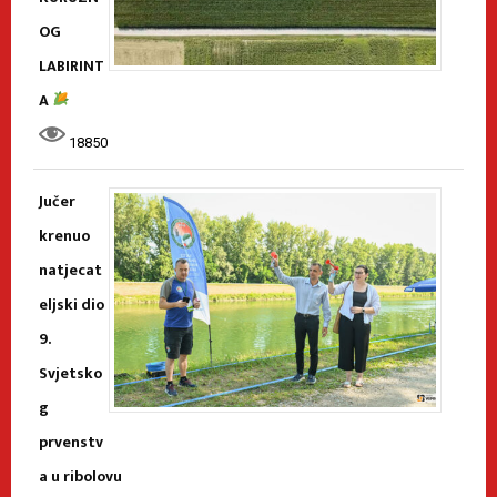
OG
LABIRINT
A
18850
Jučer
krenuo
natjecat
eljski dio
9.
Svjetsko
g
prvenstv
a u ribolovu