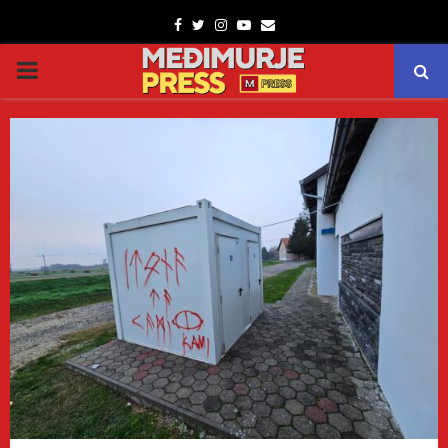
Facebook
Twitter
Instagram
Youtube
Email
PRIMARY
MENU