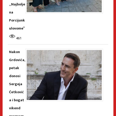
„Najbolje
na
Porcijunk
ulovome”
461
Nakon
Grdovića,
petak
donosi
Sergeja
Ćetković
a i bogat
vikend