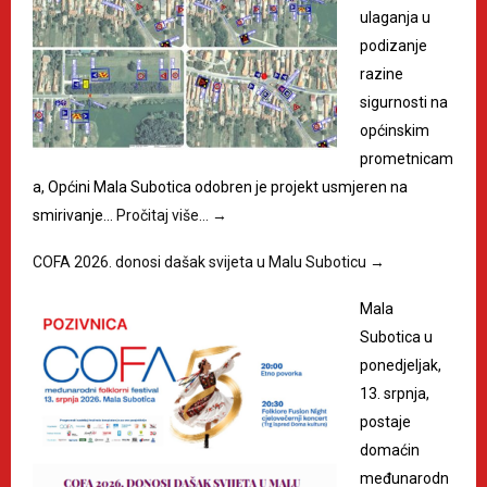
ulaganja u
podizanje
razine
sigurnosti na
općinskim
prometnicam
a, Općini Mala Subotica odobren je projekt usmjeren na
smirivanje…
Pročitaj više…
→
COFA 2026. donosi dašak svijeta u Malu Suboticu
→
Mala
Subotica u
ponedjeljak,
13. srpnja,
postaje
domaćin
međunarodn