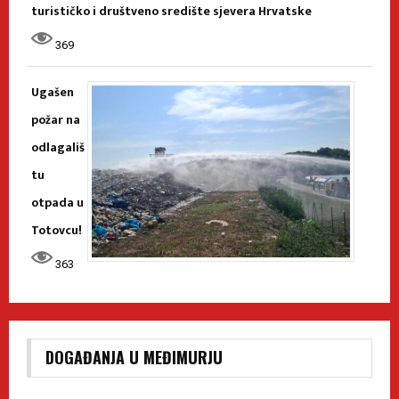
turističko i društveno središte sjevera Hrvatske
369
Ugašen
požar na
odlagališ
tu
otpada u
Totovcu!
363
DOGAĐANJA U MEĐIMURJU