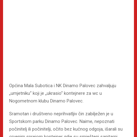
Općina Mala Subotica i NK Dinamo Palovec zahvaljuju
„umjetniku“ koji je „ukrasio“ kontejnere za wc u
Nogometnom klubu Dinamo Palovec.
Sramotan i društveno neprihvatljiv čin zabilježen je u
Sportskom parku Dinamo Palovec. Naime, nepoznati
počinitelj ili počinitelji, očito bez kućnog odgoja, išarali su
crvenim sprejom kontejner gdje su smješteni sanitarni