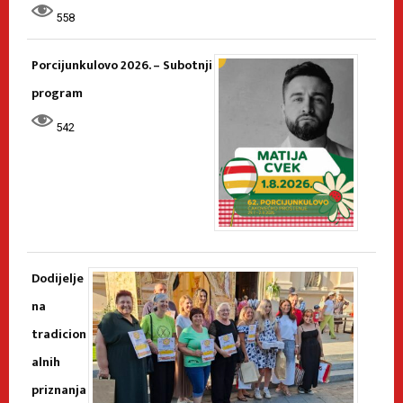
558
Porcijunkulovo 2026. – Subotnji
program
542
Dodijelje
na
tradicion
alnih
priznanja