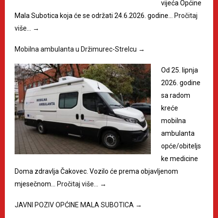
vijeća Općine
Mala Subotica koja će se održati 24.6.2026. godine…
Pročitaj
više…
→
Mobilna ambulanta u Držimurec-Strelcu
→
Od 25. lipnja
2026. godine
sa radom
kreće
mobilna
ambulanta
opće/obiteljs
ke medicine
Doma zdravlja Čakovec. Vozilo će prema objavljenom
mjesečnom…
Pročitaj više…
→
JAVNI POZIV OPĆINE MALA SUBOTICA
→