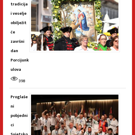
tradicija
i veselje
obilježit
će
završni
dan
Porcijunk
ulova
398
Proglaše
ni
pobjedni
ci
Svjetsko