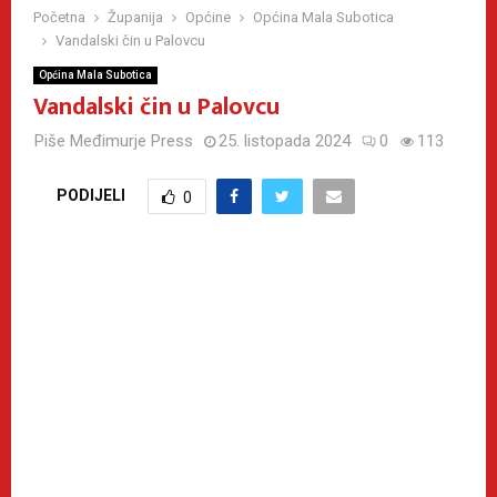
Početna
Županija
Općine
Općina Mala Subotica
Vandalski čin u Palovcu
Općina Mala Subotica
Vandalski čin u Palovcu
Piše
Međimurje Press
25. listopada 2024
0
113
PODIJELI
0