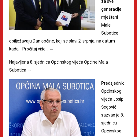
za sve
generacije
mještani
Male
Subotice
obilježavaju Dan općine, koji se slavi 2. srpnja, na datum
kada…
Pročitaj više…
→
Najavljena 8. sjednica Općinskog vijeća Općine Mala
Subotica
→
Predsjednik
Općinskog
vijeća Josip
Šegović
sazvao je 8.
sjednicu
Općinskog