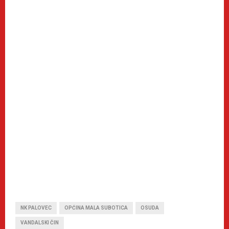
NK PALOVEC
OPĆINA MALA SUBOTICA
OSUDA
VANDALSKI ČIN