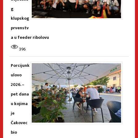
g
klupskog
prvenstv
a u feeder ribolovu
396
Porcijunk
ulovo
2026. –
pet dana
u kojima
je
Čakovec
bio