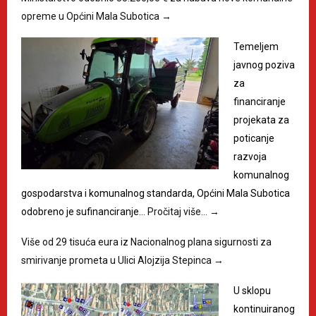
opreme u Općini Mala Subotica
→
Temeljem
javnog poziva
za
financiranje
projekata za
poticanje
razvoja
komunalnog
gospodarstva i komunalnog standarda, Općini Mala Subotica
odobreno je sufinanciranje…
Pročitaj više…
→
Više od 29 tisuća eura iz Nacionalnog plana sigurnosti za
smirivanje prometa u Ulici Alojzija Stepinca
→
U sklopu
kontinuiranog