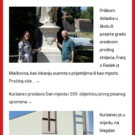
Prilikom
dolaska u
školu ili
posjeta gradu
sredinom
prošlog
stoljeća, Franj
o Radek iz
Mačkovca, kao lokaciju susreta s prijateljima ili kao mjesto…
Pročitaj više…
→
Kuršanec proslavio Dan mjesta i 559. obljetnicu prvog pisanog
spomena
→
Kuršanec je u
srijedu, na
blagdan