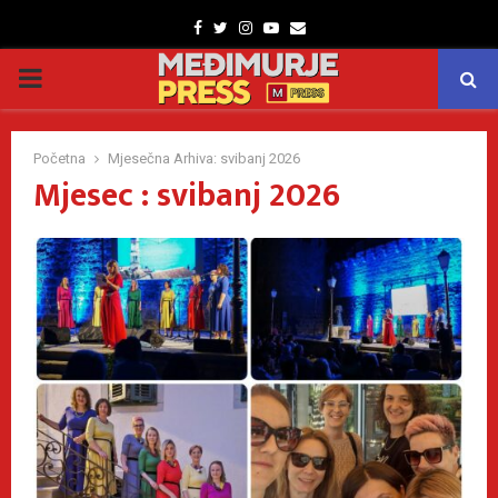
Facebook
Twitter
Instagram
Youtube
Email
PRIMARY
MENU
Početna
Mjesečna Arhiva: svibanj 2026
Mjesec : svibanj 2026