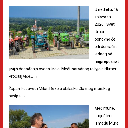
U nedjelju, 16.
kolovoza
2026., Sveti
Urban
ponovno će
biti domaćin
jednog od
najprepoznat
ljivijih događanja ovoga kraja, Međunarodnog rallyja oldtimer…
Pročitaj više…
→
Župan Posavec i Milan Rezo u obilasku Glavnog murskog
nasipa
→
Međimurje,
smješteno
između Mure