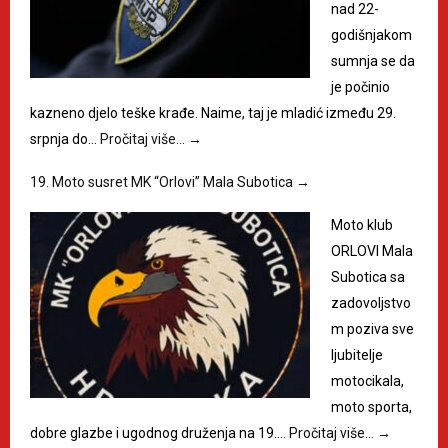
nad 22-
godišnjakom
sumnja se da
je počinio
kazneno djelo teške krađe. Naime, taj je mladić između 29.
srpnja do…
Pročitaj više…
→
19. Moto susret MK “Orlovi” Mala Subotica
→
Moto klub
ORLOVI Mala
Subotica sa
zadovoljstvo
m poziva sve
ljubitelje
motocikala,
moto sporta,
dobre glazbe i ugodnog druženja na 19.…
Pročitaj više…
→