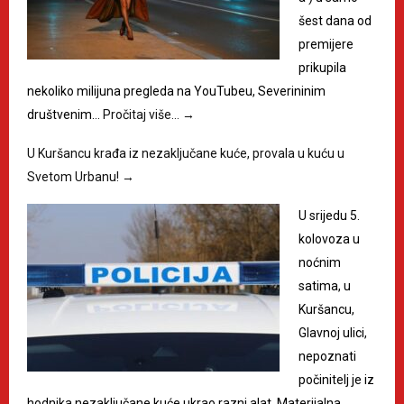
šest dana od
premijere
prikupila
nekoliko milijuna pregleda na YouTubeu, Severininim
društvenim…
Pročitaj više…
→
U Kuršancu krađa iz nezaključane kuće, provala u kuću u
Svetom Urbanu!
→
U srijedu 5.
kolovoza u
noćnim
satima, u
Kuršancu,
Glavnoj ulici,
nepoznati
počinitelj je iz
hodnika nezaključane kuće ukrao razni alat. Materijalna…