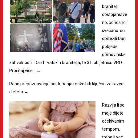
branitelji
dostojanstve
no, ponosno i
svečano su
obilježili Dan
pobjede,
domovinske
zahvalnosti i Dan hrvatskih branitelja, te 31. obljetnicu VRO…
Pročitaj više…
→
Rano prepoznavanje odstupanja može biti ključno za razvoj
djeteta
→
Razvija li se
moje dijete
očekivanim
tempom,
treba li već