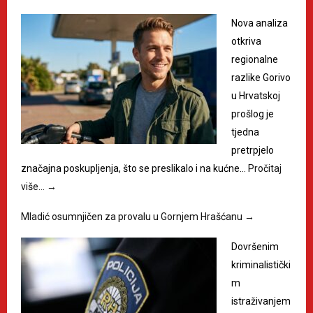
Nova analiza
otkriva
regionalne
razlike Gorivo
u Hrvatskoj
prošlog je
tjedna
pretrpjelo
značajna poskupljenja, što se preslikalo i na kućne…
Pročitaj
više…
→
Mladić osumnjičen za provalu u Gornjem Hrašćanu
→
Dovršenim
kriminalistički
m
istraživanjem