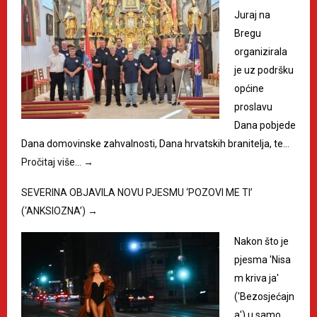
Juraj na
Bregu
organizirala
je uz podršku
općine
proslavu
Dana pobjede
Dana domovinske zahvalnosti, Dana hrvatskih branitelja, te…
Pročitaj više…
→
SEVERINA OBJAVILA NOVU PJESMU ‘POZOVI ME TI’
(‘ANKSIOZNA’)
→
Nakon što je
pjesma 'Nisa
m kriva ja'
('Bezosjećajn
a') u samo