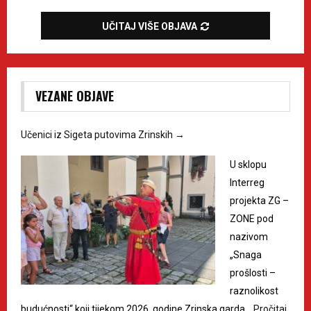
UČITAJ VIŠE OBJAVA
VEZANE OBJAVE
Učenici iz Sigeta putovima Zrinskih
→
U sklopu
Interreg
projekta ZG –
ZONE pod
nazivom
„Snaga
prošlosti –
raznolikost
budućnosti“ koji tijekom 2026. godine Zrinska garda…
Pročitaj