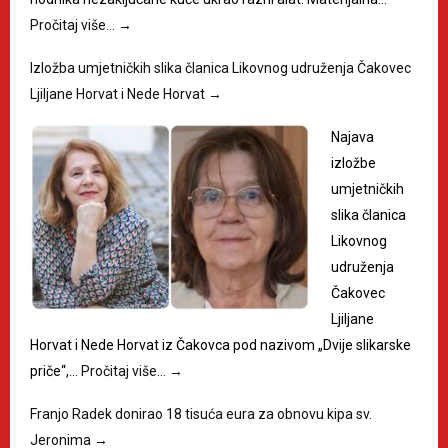
Pročitaj više…
→
Izložba umjetničkih slika članica Likovnog udruženja Čakovec
Ljiljane Horvat i Nede Horvat
→
Najava
izložbe
umjetničkih
slika članica
Likovnog
udruženja
Čakovec
Ljiljane
Horvat i Nede Horvat iz Čakovca pod nazivom „Dvije slikarske
priče“,…
Pročitaj više…
→
Franjo Radek donirao 18 tisuća eura za obnovu kipa sv.
Jeronima
→