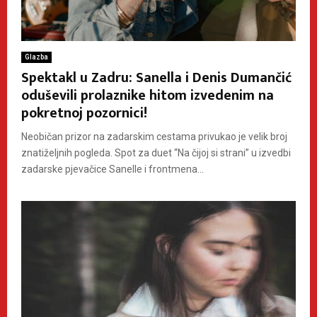
Glazba
Spektakl u Zadru: Sanella i Denis Dumančić
oduševili prolaznike hitom izvedenim na
pokretnoj pozornici!
Neobičan prizor na zadarskim cestama privukao je velik broj
znatiželjnih pogleda. Spot za duet “Na čijoj si strani” u izvedbi
zadarske pjevačice Sanelle i frontmena...