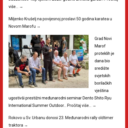
više…
→
Miljenko Krušelj na povijesnoj proslavi 50 godina karatea u
Novom Marofu
→
Grad Novi
Marof
proteklih je
dana bio
središte
svjetskih
borilačkih
vještina
ugostivši prestižni međunarodni seminar Dento Shito Ryu
International Summer Outdoor…
Pročitaj više…
→
Rokovo u Sv. Urbanu donosi 23. Međunarodni rally oldtimer
traktora
→