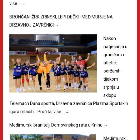
više…
→
BRONČANI ŽRK ZRINSKI, LEPI DEČKI I MEĐIMURJE NA
DRŽAVNOJ ZAVRŠNICI
→
Nakon
natjecanja u
graničaru i
atletici,
održanih
tijekom
srpnja u
sklopu
Telemach Dana sporta, Državna završnica Plazma Sportskih
igara mladih…
Pročitaj više…
→
Međimurski branitelji Domovinskog rata u Kninu
→
Međimurski