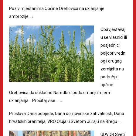
Poziv mještanima Općine Orehovica na uklanjanje
ambrozije
→
Obavještavaj
u se vlasnici ili
posjednici
poljoprivredn
og i drugog
zemljišta na
području
općine
Orehovica da sukladno Naredbi o poduzimanju mjera
uklanjanja…
Pročitaj više…
→
Proslava Dana pobjede, Dana domovinske zahvalnosti, Dana
hrvatskih branitelja, VRO Oluja u Svetom Juraju na Bregu
→
UDVDR Sveti