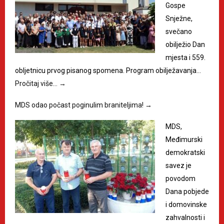
Gospe
Snježne,
svečano
obilježio Dan
mjesta i 559.
obljetnicu prvog pisanog spomena. Program obilježavanja…
Pročitaj više…
→
MDS odao počast poginulim braniteljima!
→
MDS,
Međimurski
demokratski
savez je
povodom
Dana pobjede
i domovinske
zahvalnosti i