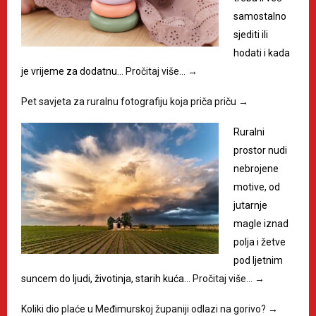
samostalno
sjediti ili
hodati i kada
je vrijeme za dodatnu…
Pročitaj više…
→
Pet savjeta za ruralnu fotografiju koja priča priču
→
Ruralni
prostor nudi
nebrojene
motive, od
jutarnje
magle iznad
polja i žetve
pod ljetnim
suncem do ljudi, životinja, starih kuća…
Pročitaj više…
→
Koliki dio plaće u Međimurskoj županiji odlazi na gorivo?
→