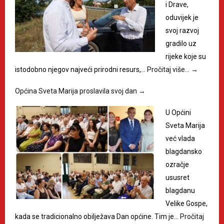
i Drave,
oduvijek je
svoj razvoj
gradilo uz
rijeke koje su
istodobno njegov najveći prirodni resurs,…
Pročitaj više…
→
Općina Sveta Marija proslavila svoj dan
→
U Općini
Sveta Marija
već vlada
blagdansko
ozračje
ususret
blagdanu
Velike Gospe,
kada se tradicionalno obilježava Dan općine. Tim je…
Pročitaj