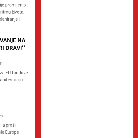
ije promijenio
ritmu života,
aniranje i...
VANJE NA
RI DRAVI“
41
 za EU fondove
manifestaciju
23
 a prošli
jele Europe