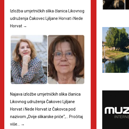
Izložba umjetničkih slika članica Likovnog
udruženja Čakovec Ljiljane Horvat i Nede
Horvat
→
Najava izložbe umjetničkih slika članica
Likovnog udruženja Čakovec Ljiljane
Horvat i Nede Horvat iz Čakovca pod
nazivom „Dvije slikarske priče“,…
Pročitaj
više…
→