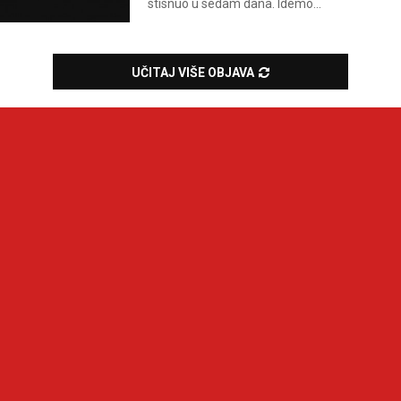
stisnuo u sedam dana. Idemo...
UČITAJ VIŠE OBJAVA