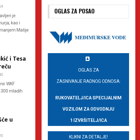
59
OGLAS ZA POSAO
vljen je
rja, kao i
vnanjem Matije
kić i Tesa
oreču
OGLAS ZA
40
ZASNIVANJE RADNOG ODNOSA:
rnir WKF
3.300 mladih
RUKOVATELJ/ICA SPECIJALNIM
VOZILOM ZA ODVODNJU
šće u
1 IZVRŠITELJ/ICA
35
KLIKNI ZA DETALJE!