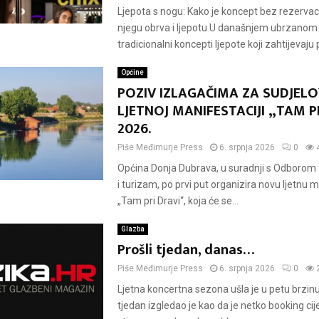
Ljepota s nogu: Kako je koncept bez rezervac
njegu obrva i ljepotu U današnjem ubrzanom 
tradicionalni koncepti ljepote koji zahtijevaju pl
Općine
POZIV IZLAGAČIMA ZA SUDJELO
LJETNOJ MANIFESTACIJI „TAM P
2026.
Piše
Međimurje Press
6. srpnja 2026
0
Općina Donja Dubrava, u suradnji s Odborom
i turizam, po prvi put organizira novu ljetnu 
„Tam pri Dravi“, koja će se...
Glazba
Prošli tjedan, danas…
Piše
Međimurje Press
6. srpnja 2026
0
Ljetna koncertna sezona ušla je u petu brzinu,
tjedan izgledao je kao da je netko booking ci