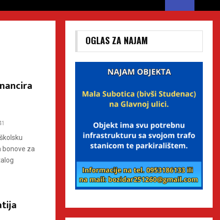
OGLAS ZA NAJAM
inancira
41
 školsku
a bonove za
talog
tija