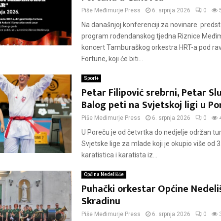
Piše
Međimurje Press
6. srpnja 2026
0
Na današnjoj konferenciji za novinare predsta
program rođendanskog tjedna Riznice Međimu
koncert Tamburaškog orkestra HRT-a pod ra
Fortune, koji će biti...
Sport+
Petar Filipović srebrni, Petar Slu
Balog peti na Svjetskoj ligi u P
Piše
Međimurje Press
6. srpnja 2026
0
U Poreču je od četvrtka do nedjelje održan tu
Svjetske lige za mlade koji je okupio više od 
karatistica i karatista iz...
Općina Nedelišće
Puhački orkestar Općine Nedeli
Skradinu
Piše
Međimurje Press
6. srpnja 2026
0