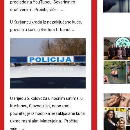
pregleda na YouTubeu, Severininim
društvenim…
Pročitaj više…
→
U Kuršancu krađa iz nezaključane kuće,
provala u kuću u Svetom Urbanu!
→
U srijedu 5. kolovoza u noćnim satima, u
Kuršancu, Glavnoj ulici, nepoznati
počinitelj je iz hodnika nezaključane kuće
ukrao razni alat. Materijalna…
Pročitaj
više…
→