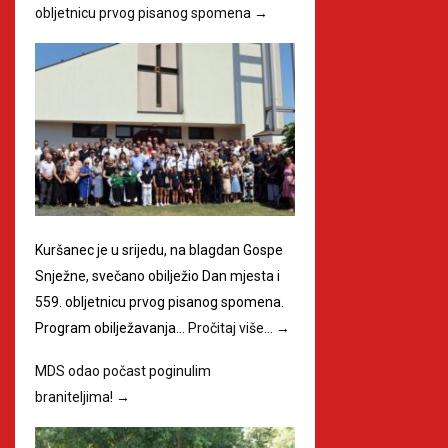
obljetnicu prvog pisanog spomena
→
Kuršanec je u srijedu, na blagdan Gospe
Snježne, svečano obilježio Dan mjesta i
559. obljetnicu prvog pisanog spomena.
Program obilježavanja…
Pročitaj više…
→
MDS odao počast poginulim
braniteljima!
→