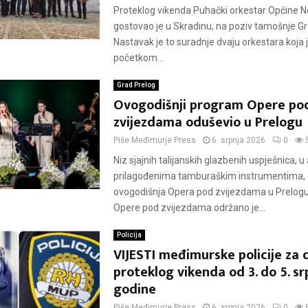
Proteklog vikenda Puhački orkestar Općine N
gostovao je u Skradinu, na poziv tamošnje G
Nastavak je to suradnje dvaju orkestara koja 
početkom...
Grad Prelog
Ovogodišnji program Opere po
zvijezdama oduševio u Prelogu
Piše
Međimurje Press
6. srpnja 2026
0
Niz sjajnih talijanskih glazbenih uspješnica,
prilagođenima tamburaškim instrumentima, d
ovogodišnja Opera pod zvijezdama u Prelogu
Opere pod zvijezdama održano je...
Policija
VIJESTI međimurske policije za
proteklog vikenda od 3. do 5. sr
godine
Piše
Međimurje Press
6. srpnja 2026
0