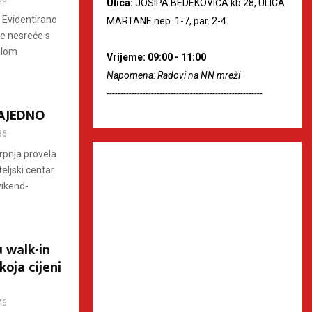
Ulica:
JOSIPA BEDEKOVIĆA kb.28, ULICA
 Evidentirano
MARTANE nep. 1-7, par. 2-4.
je nesreće s
alom
Vrijeme: 09:00 - 11:00
Napomena: Radovi na NN mreži
--------------------------------------------------------
 ZAJEDNO
36
rpnja provela
eljski centar
vikend-
u walk-in
koja cijeni
46