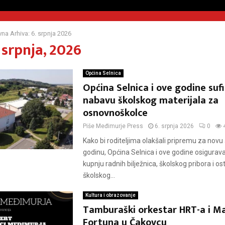
na Arhiva: 6. srpnja 2026
 srpnja, 2026
Općina Selnica
Općina Selnica i ove godine suf
nabavu školskog materijala za
osnovnoškolce
Piše
Međimurje Press
6. srpnja 2026
0
Kako bi roditeljima olakšali pripremu za novu
godinu, Općina Selnica i ove godine osigurav
kupnju radnih bilježnica, školskog pribora i os
školskog...
Kultura i obrazovanje
Tamburaški orkestar HRT-a i Ma
Fortuna u Čakovcu