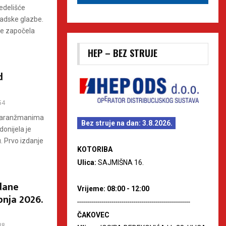
edelišće
radske glazbe.
je započela
HEP – BEZ STRUJE
d
54
 u aranžmanima
Bez struje na dan: 3.8.2026.
onijela je
. Prvo izdanje
KOTORIBA
Ulica:
SAJMIŠNA 16.
 dane
Vrijeme: 08:00 - 12:00
pnja 2026.
--------------------------------------------------------
ČAKOVEC
88