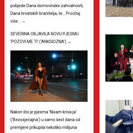
pobjede Dana domovinske zahvalnosti,
Dana hrvatskih branitelja, te…
Pročitaj
više…
→
SEVERINA OBJAVILA NOVU PJESMU
‘POZOVI ME TI’ (‘ANKSIOZNA’)
→
Nakon što je pjesma 'Nisam kriva ja'
('Bezosjećajna') u samo šest dana od
premijere prikupila nekoliko milijuna