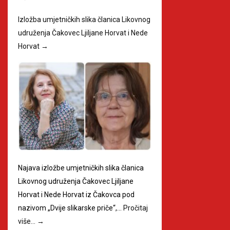
Izložba umjetničkih slika članica Likovnog
udruženja Čakovec Ljiljane Horvat i Nede
Horvat
→
Najava izložbe umjetničkih slika članica
Likovnog udruženja Čakovec Ljiljane
Horvat i Nede Horvat iz Čakovca pod
nazivom „Dvije slikarske priče“,…
Pročitaj
više…
→