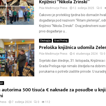
Knjižnici “Nikola Zrinski”
Piše
Međimurje Press
12. svibnja 2025
0
Čakovec je proteklog tjedna bio domaćin hva
događanja pod nazivom “Ritam pletenja”, od
Knjižnici “Nikola Zrinski”. Ovaj jedinstveni susr
prvo događanje u...
Ekologija
Grad Prelog
Preloška knjižnica udomila Zele
Piše
Međimurje Press
4. studenoga 2024
0
Svjetski dan štednje, 31. listopada, Knjižnica i
Grada Preloga nije nimalo štedjela na dobrim 
porukama o potrebi zaštite prirode. U suradnji 
nje
m autorima 500 tisuća € naknade za posudbe u knj
ni
Press
7. svibnja 2024
0
112