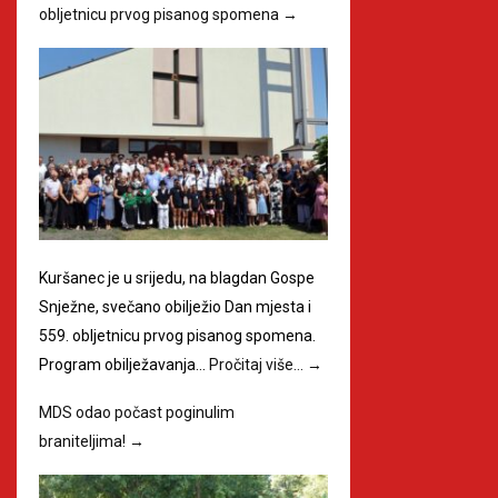
obljetnicu prvog pisanog spomena
→
Kuršanec je u srijedu, na blagdan Gospe
Snježne, svečano obilježio Dan mjesta i
559. obljetnicu prvog pisanog spomena.
Program obilježavanja…
Pročitaj više…
→
MDS odao počast poginulim
braniteljima!
→