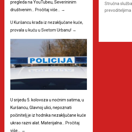
pregleda na YouTubeu, Severininim
Stručna služba
društvenim…
Pročitaj više…
→
prevoditeljima 
U Kuršancu krađa iz nezaključane kuće,
provala u kuću u Svetom Urbanu!
→
U srijedu 5. kolovoza u noćnim satima, u
Kuršancu, Glavnoj ulici, nepoznati
počinitelj je iz hodnika nezaključane kuće
ukrao razni alat. Materijalna…
Pročitaj
više…
→