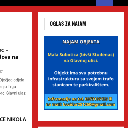
OGLAS ZA NAJAM
ec –
dova na
47
Dječjeg odjela
enju Trga
ro. Glavni ulaz
ICE NIKOLA