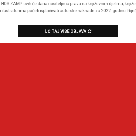
 HDS ZAMP ovih će dana nositeljima prava na književnim djelima, knjiže
i ilustratorima početi isplaćivati autorske naknade za 2022. godinu. Riječ 
UČITAJ VIŠE OBJAVA