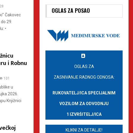
28
OGLAS ZA POSAO
ski” Čakovec
 do 29.
u: •
žnicu
uru i Robnu
OGLAS ZA
ZASNIVANJE RADNOG ODNOSA:
101
blike u
RUKOVATELJ/ICA SPECIJALNIM
ujka 2026.
pu Knjižnici
VOZILOM ZA ODVODNJU
1 IZVRŠITELJ/ICA
večkoj
KLIKNI ZA DETALJE!