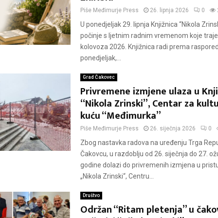
Piše
Međimurje Press
26. lipnja 2026
0
U ponedjeljak 29. lipnja Knjižnica “Nikola Zrin
počinje s ljetnim radnim vremenom koje traje
kolovoza 2026. Knjižnica radi prema raspored
ponedjeljak,...
Grad Čakovec
Privremene izmjene ulaza u Knji
“Nikola Zrinski”, Centar za kult
kuću “Međimurka”
Piše
Međimurje Press
26. siječnja 2026
0
Zbog nastavka radova na uređenju Trga Repu
Čakovcu, u razdoblju od 26. siječnja do 27. ož
godine dolazi do privremenih izmjena u pristu
„Nikola Zrinski“, Centru...
Društvo
Održan “Ritam pletenja” u čako