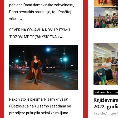
pobjede Dana domovinske zahvalnosti,
Dana hrvatskih branitelja, te…
Pročitaj
više…
→
SEVERINA OBJAVILA NOVU PJESMU
‘POZOVI ME TI’ (‘ANKSIOZNA’)
→
Kultura i obrazova
Književni
Nakon što je pjesma 'Nisam kriva ja'
2022. godi
('Bezosjećajna') u samo šest dana od
premijere prikupila nekoliko milijuna
Piše
Međimurje 