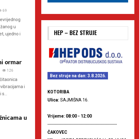
69
levrijednog
ržanog u
HEP – BEZ STRUJE
et, ujedno i
ni ormar
126
Bez struje na dan: 3.8.2026.
 čitaonica
vibracijama i
KOTORIBA
s...
Ulica:
SAJMIŠNA 16.
ižnicama u
Vrijeme: 08:00 - 12:00
--------------------------------------------------------
ČAKOVEC