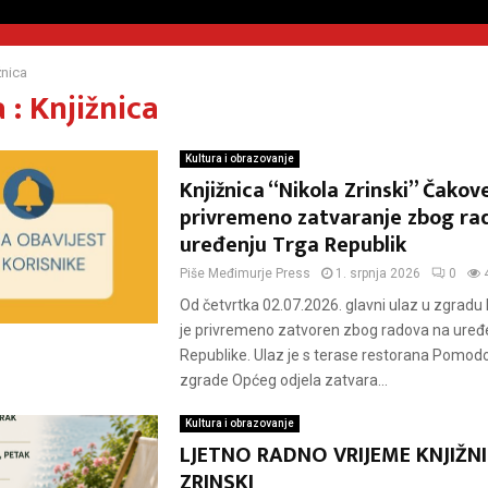
žnica
: Knjižnica
Kultura i obrazovanje
Knjižnica “Nikola Zrinski” Čakov
privremeno zatvaranje zbog ra
uređenju Trga Republik
Piše
Međimurje Press
1. srpnja 2026
0
Od četvrtka 02.07.2026. glavni ulaz u zgradu 
je privremeno zatvoren zbog radova na uređ
Republike. Ulaz je s terase restorana Pomodo
zgrade Općeg odjela zatvara...
Kultura i obrazovanje
LJETNO RADNO VRIJEME KNJIŽN
ZRINSKI