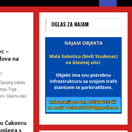
OGLAS ZA NAJAM
ec –
dova na
47
Dječjeg odjela
enju Trga
ro. Glavni ulaz
 u Čakovcu
nijega s