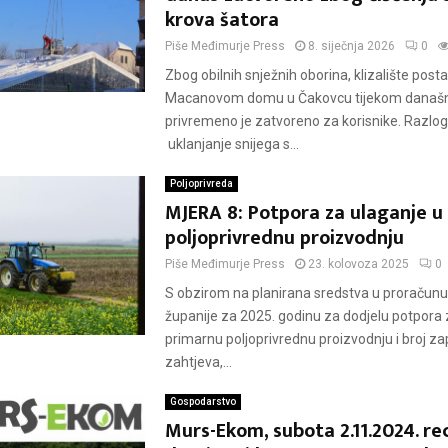
krova šatora
Piše
Međimurje Press
8. siječnja 2026
0
Zbog obilnih snježnih oborina, klizalište post
Macanovom domu u Čakovcu tijekom današn
privremeno je zatvoreno za korisnike. Razlog
uklanjanje snijega s...
Poljoprivreda
MJERA 8: Potpora za ulaganje u
poljoprivrednu proizvodnju
Piše
Međimurje Press
23. kolovoza 2025
0
S obzirom na planirana sredstva u proraču
županije za 2025. godinu za dodjelu potpora 
primarnu poljoprivrednu proizvodnju i broj za
zahtjeva,...
Gospodarstvo
Murs-Ekom, subota 2.11.2024. re