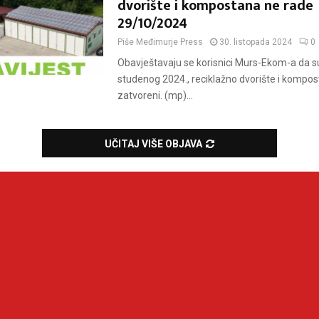
dvorište i kompostana ne rade
29/10/2024
Piše
Međimurje Press
30. listopada 2024
0
Obavještavaju se korisnici Murs-Ekom-a da su
studenog 2024., reciklažno dvorište i kompo
zatvoreni. (mp)...
UČITAJ VIŠE OBJAVA