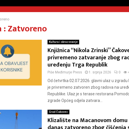
voreno
 : Zatvoreno
Kultura i obrazovanje
Knjižnica “Nikola Zrinski” Čakov
privremeno zatvaranje zbog ra
uređenju Trga Republik
Piše
Međimurje Press
1. srpnja 2026
0
Od četvrtka 02.07.2026. glavni ulaz u zgradu 
je privremeno zatvoren zbog radova na uređ
Republike. Ulaz je s terase restorana Pomodo
zgrade Općeg odjela zatvara...
Grad Čakovec
Klizalište na Macanovom domu
danas zatvoreno zbog čišćenja s