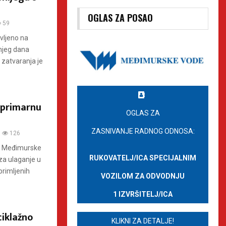
OGLAS ZA POSAO
59
avljeno na
jeg dana
 zatvaranja je
 primarnu
OGLAS ZA
ZASNIVANJE RADNOG ODNOSA:
126
nu Međimurske
RUKOVATELJ/ICA SPECIJALNIM
za ulaganje u
primljenih
VOZILOM ZA ODVODNJU
1 IZVRŠITELJ/ICA
ciklažno
KLIKNI ZA DETALJE!