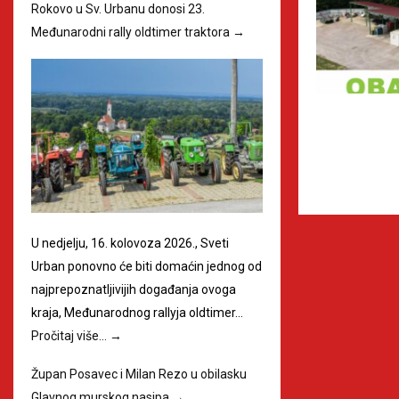
Rokovo u Sv. Urbanu donosi 23.
Međunarodni rally oldtimer traktora
→
U nedjelju, 16. kolovoza 2026., Sveti
Urban ponovno će biti domaćin jednog od
najprepoznatljivijih događanja ovoga
kraja, Međunarodnog rallyja oldtimer…
Pročitaj više…
→
Župan Posavec i Milan Rezo u obilasku
Glavnog murskog nasipa
→