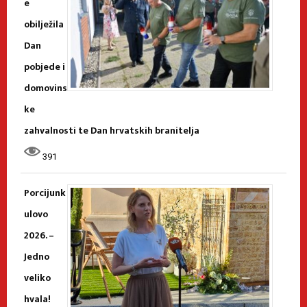
e
obilježila
Dan
pobjede i
domovins
ke
zahvalnosti te Dan hrvatskih branitelja
391
Porcijunk
ulovo
2026. –
Jedno
veliko
hvala!