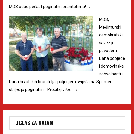
MDS odao počast poginulim braniteljima!
→
MDS,
Međimurski
demokratski
savez je
povodom
Dana pobjede
i domovinske
zahvalnosti i
Dana hrvatskih branitelja, paljenjem svijeća na Spomen-
obilježju poginulim…
Pročitaj više…
→
OGLAS ZA NAJAM