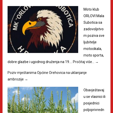
Moto klub
ORLOVI Mala
Subotica sa
zadovoljstvo
m poziva sve
ljubitelje
motocikala,
moto sporta,
dobre glazbe i ugodnog druženja na 19.…
Pročitaj više…
→
Poziv mještanima Općine Orehovica na uklanjanje
ambrozije
→
Obavještavaj
u se vlasnici ili
posjednici
poljoprivredn