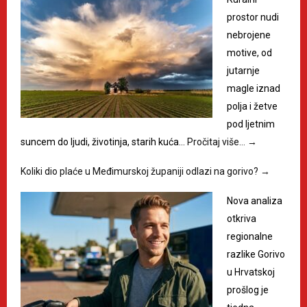
prostor nudi
nebrojene
motive, od
jutarnje
magle iznad
polja i žetve
pod ljetnim
suncem do ljudi, životinja, starih kuća…
Pročitaj više…
→
Koliki dio plaće u Međimurskoj županiji odlazi na gorivo?
→
Nova analiza
otkriva
regionalne
razlike Gorivo
u Hrvatskoj
prošlog je