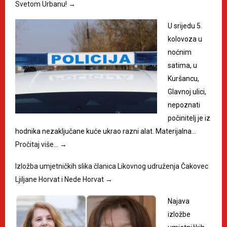
Svetom Urbanu!
→
U srijedu 5.
kolovoza u
noćnim
satima, u
Kuršancu,
Glavnoj ulici,
nepoznati
počinitelj je iz
hodnika nezaključane kuće ukrao razni alat. Materijalna…
Pročitaj više…
→
Izložba umjetničkih slika članica Likovnog udruženja Čakovec
Ljiljane Horvat i Nede Horvat
→
Najava
izložbe