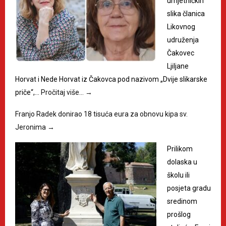
umjetničkih
slika članica
Likovnog
udruženja
Čakovec
Ljiljane
Horvat i Nede Horvat iz Čakovca pod nazivom „Dvije slikarske
priče“,…
Pročitaj više…
→
Franjo Radek donirao 18 tisuća eura za obnovu kipa sv.
Jeronima
→
Prilikom
dolaska u
školu ili
posjeta gradu
sredinom
prošlog