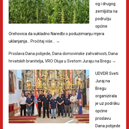
og i drugog
zemljišta na
području
općine
Orehovica da sukladno Naredbi o poduzimanju mjera
uklanjanja…
Pročitaj više…
→
Proslava Dana pobjede, Dana domovinske zahvalnosti, Dana
hrvatskih branitelja, VRO Oluja u Svetom Juraju na Bregu
→
UDVDR Sveti
Juraj na
Bregu
organizirala
je uz podršku
općine
proslavu
Dana pobjede