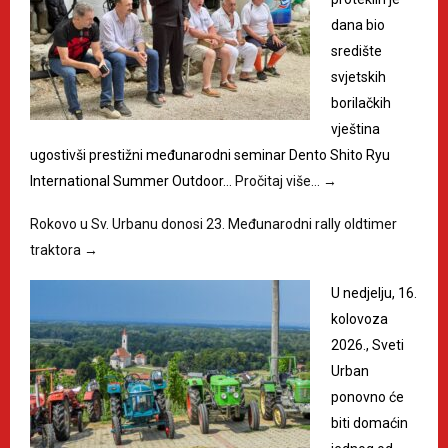
dana bio
središte
svjetskih
borilačkih
vještina
ugostivši prestižni međunarodni seminar Dento Shito Ryu
International Summer Outdoor…
Pročitaj više…
→
Rokovo u Sv. Urbanu donosi 23. Međunarodni rally oldtimer
traktora
→
U nedjelju, 16.
kolovoza
2026., Sveti
Urban
ponovno će
biti domaćin