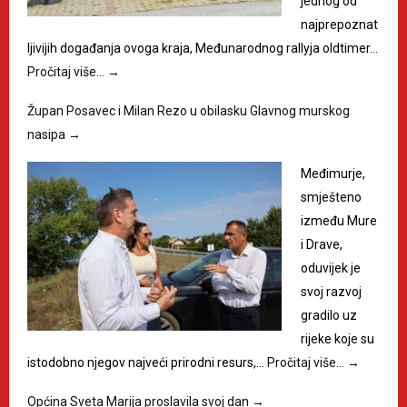
jednog od
najprepoznat
ljivijih događanja ovoga kraja, Međunarodnog rallyja oldtimer…
Pročitaj više…
→
Župan Posavec i Milan Rezo u obilasku Glavnog murskog
nasipa
→
Međimurje,
smješteno
između Mure
i Drave,
oduvijek je
svoj razvoj
gradilo uz
rijeke koje su
istodobno njegov najveći prirodni resurs,…
Pročitaj više…
→
Općina Sveta Marija proslavila svoj dan
→