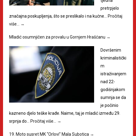
tjedna
pretrpjelo
značajna poskupljenja, što se preslikalo i na kućne…
Pročitaj
više…
→
Mladić osumnjičen za provalu u Gornjem Hrašćanu
→
Dovršenim
kriminalistički
m
istraživanjem
nad 22-
godišnjakom
sumnja se da
je počinio
kazneno djelo teške krađe. Naime, taj je mladić između 29.
srpnja do…
Pročitaj više…
→
19. Moto susret MK “Orlovi” Mala Subotica
→