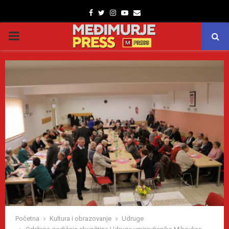
Facebook
Twitter
Instagram
Youtube
Email
PRIMARY
MENU
Početna
Kultura i obrazovanje
Udruge