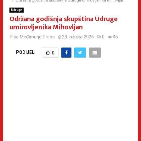
Održana godišnja skupština Udruge umirovljenika Mihovljan
Udruge
Održana godišnja skupština Udruge
umirovljenika Mihovljan
Piše
Međimurje Press
23. ožujka 2026
0
45
PODIJELI
0