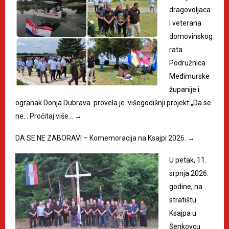
dragovoljaca
i veterana
domovinskog
rata
Podružnica
Međimurske
županije i
ogranak Donja Dubrava provela je višegodišnji projekt „Da se
ne…
Pročitaj više…
→
DA SE NE ZABORAVI – Komemoracija na Ksajpi 2026.
→
U petak, 11.
srpnja 2026.
godine, na
stratištu
Ksajpa u
Šenkovcu