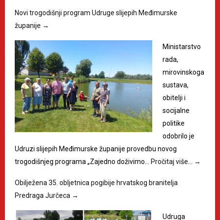
Novi trogodišnji program Udruge slijepih Međimurske
županije
→
Ministarstvo
rada,
mirovinskoga
sustava,
obitelji i
socijalne
politike
odobrilo je
Udruzi slijepih Međimurske županije provedbu novog
trogodišnjeg programa „Zajedno doživimo…
Pročitaj više…
→
Obilježena 35. obljetnica pogibije hrvatskog branitelja
Predraga Jurčeca
→
Udruga