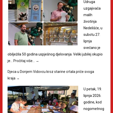
Udruga
uzgajivača
malih
životinja
Nedelišće, u
subotu 27.
lipnja
svečano je
obilježila 50 godina uspješnog djelovanja. Veliki jubilej okupio
je…
Pročitaj više…
→
Djeca u Donjem Vidovcu kroz starine crtala priče svoga
kraja
→
U petak, 19.
lipnja 2026.
godine, kod
nogometnog