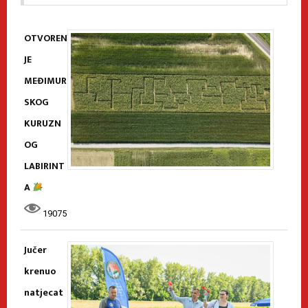
OTVOREN
JE
MEĐIMUR
SKOG
KURUZN
OG
LABIRINT
A
19075
Jučer
krenuo
natjecat