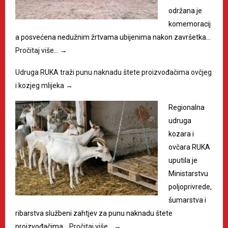
održana je
komemoracij
a posvećena nedužnim žrtvama ubijenima nakon završetka…
Pročitaj više…
→
Udruga RUKA traži punu naknadu štete proizvođačima ovčjeg
i kozjeg mlijeka
→
Regionalna
udruga
kozara i
ovčara RUKA
uputila je
Ministarstvu
poljoprivrede,
šumarstva i
ribarstva službeni zahtjev za punu naknadu štete
proizvođačima…
Pročitaj više…
→