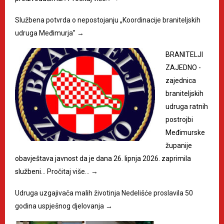
Službena potvrda o nepostojanju „Koordinacije braniteljskih
udruga Međimurja”
→
BRANITELJI
ZAJEDNO -
zajednica
braniteljskih
udruga ratnih
postrojbi
Međimurske
županije
obavještava javnost da je dana 26. lipnja 2026. zaprimila
službeni…
Pročitaj više…
→
Udruga uzgajivača malih životinja Nedelišće proslavila 50
godina uspješnog djelovanja
→