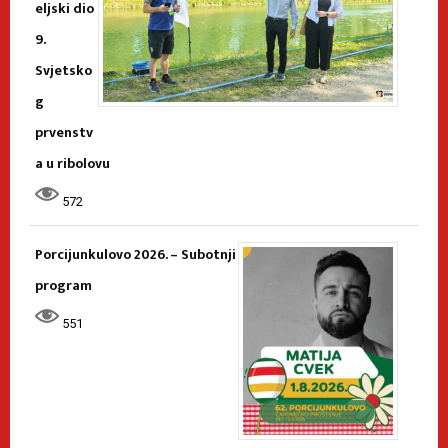
eljski dio
9.
Svjetsko
g
prvenstv
a u ribolovu
572
Porcijunkulovo 2026. – Subotnji
program
551