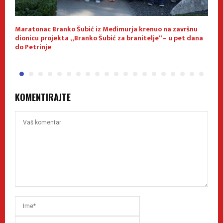
Maratonac Branko Šubić iz Međimurja krenuo na završnu
O
dionicu projekta „Branko Šubić za branitelje“ – u pet dana
do Petrinje
KOMENTIRAJTE