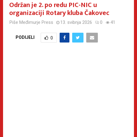
Održan je 2. po redu PIC-NIC u
organizaciji Rotary kluba Čakovec
Piše
Međimurje Press
13. svibnja 2026
0
41
PODIJELI
0