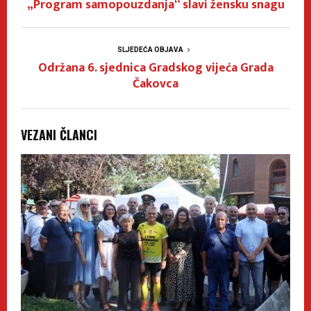
„Program samopouzdanja“ slavi žensku snagu
SLJEDEĆA OBJAVA
Održana 6. sjednica Gradskog vijeća Grada
Čakovca
VEZANI ČLANCI