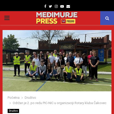
Facebook
Twitter
Instagram
Youtube
Email
PRIMARY
MENU
Početna
Društvo
Održan je 2. po redu PIC-NIC u organizaciji Rotary kluba Čakovec
Društvo