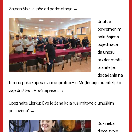
Zajedništvo je jače od podmetanja
→
Unatoč
povremenim
pokušajima
pojedinaca
da unesu
razdor među
branitelje,
događanja na
terenu pokazuju sasvim suprotno – u Međimurju braniteljsko
zajedništvo…
Pročitaj više…
→
Upoznajte Ljerku: Ovo je žena koja ruši mitove o „muškim
poslovima”
→
Dok neka
djeca svoje