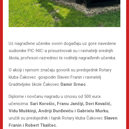
Uz nagrađene učenike ovom događaju uz gore navedene
sudionike PIC-NIC-a prisustvovali su i ravnatelji srednjih
škola, profesori razrednici te roditelji nagrađenih učenika.
O akciji i njenom značaju govorili su predsjednik Rotary
kluba Čakovec gospodin Slaven Franin i ravnatelj
Graditeljske škole Čakovec
Damir Srnec
.
Diplome i novčanu nagradu u iznosu od 500 eura
učenicima:
Sari Korošic, Franu Jančiji, Dori Kovačić,
Vidu Muškinji, Andriji Đurđeviću i Gabrielu Murku
,
uručili su predsjednik i tajnik Rotary kluba Čakovec
Slaven
Franin i Robert Tkalčec.