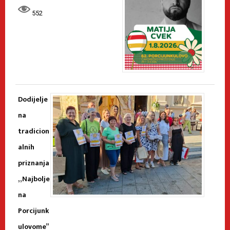
552
Dodijelje
na
tradicion
alnih
priznanja
„Najbolje
na
Porcijunk
ulovome”