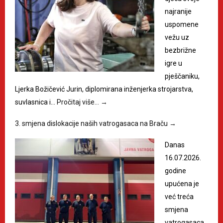
najranije
uspomene
vežu uz
bezbrižne
igre u
pješčaniku,
Ljerka Božičević Jurin, diplomirana inženjerka strojarstva,
suvlasnica i…
Pročitaj više…
→
3. smjena dislokacije naših vatrogasaca na Braču
→
Danas
16.07.2026.
godine
upućena je
već treća
smjena
vatrogasaca