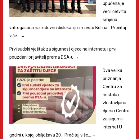
upućena je
već i četvrta
smjena
vatrogasaca na redovnu dislokaciji u mjesto Bol na…
Pročitaj
više…
→
Prvi sudski vještak za sigurnost djece na internetu i prvi
pouzdani prijavitelj prema DSA-u
→
Dva velika
priznanja
Centru za
nestalu i
zlostavljanu
djecu i Centru
za sigurniji
internet U
godini u kojoj obilježava 20…
Pročitaj više…
→