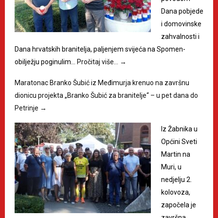
Dana pobjede
i domovinske
zahvalnosti i
Dana hrvatskih branitelja, paljenjem svijeća na Spomen-
obilježju poginulim…
Pročitaj više…
→
Maratonac Branko Šubić iz Međimurja krenuo na završnu
dionicu projekta „Branko Šubić za branitelje“ – u pet dana do
Petrinje
→
Iz Žabnika u
Općini Sveti
Martin na
Muri, u
nedjelju 2.
kolovoza,
započela je
završna