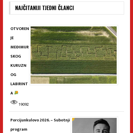
NAJČITANIJI TJEDNI ČLANCI
OTVOREN
JE
MEĐIMUR
SKOG
KURUZN
OG
LABIRINT
A
19092
Porcijunkulovo 2026. – Subotnji
program