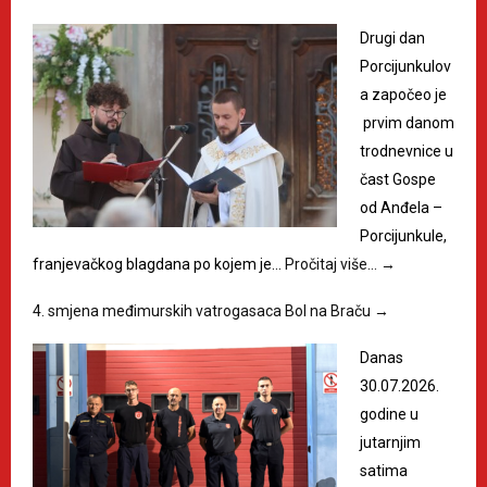
Drugi dan
Porcijunkulov
a započeo je
prvim danom
trodnevnice u
čast Gospe
od Anđela –
Porcijunkule,
franjevačkog blagdana po kojem je…
Pročitaj više…
→
4. smjena međimurskih vatrogasaca Bol na Braču
→
Danas
30.07.2026.
godine u
jutarnjim
satima