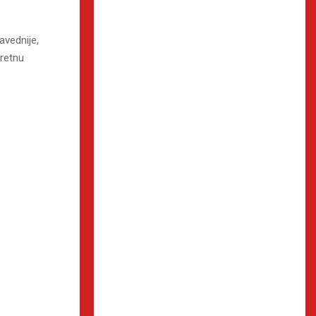
avednije,
kretnu