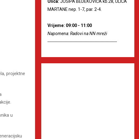
Ulica:
JOSIPA BEDEKOVIĆA kb.28, ULICA
MARTANE nep. 1-7, par. 2-4.
Vrijeme: 09:00 - 11:00
Napomena: Radovi na NN mreži
--------------------------------------------------------
la, projektne
a
kcije.
snika u
generacijsku