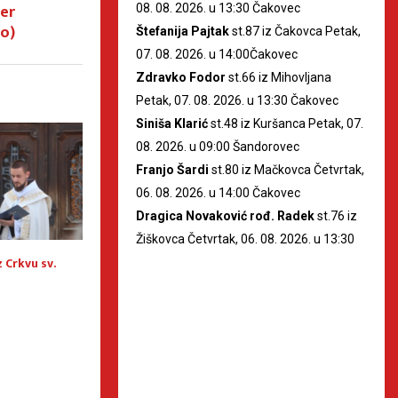
jer
08. 08. 2026. u 13:30 Čakovec
lo)
Štefanija Pajtak
st.87 iz Čakovca Petak,
07. 08. 2026. u 14:00Čakovec
Zdravko Fodor
st.66 iz Mihovljana
Petak, 07. 08. 2026. u 13:30 Čakovec
Siniša Klarić
st.48 iz Kuršanca Petak, 07.
08. 2026. u 09:00 Šandorovec
Franjo Šardi
st.80 iz Mačkovca Četvrtak,
06. 08. 2026. u 14:00 Čakovec
Dragica Novaković rođ. Radek
st.76 iz
Žiškovca Četvrtak, 06. 08. 2026. u 13:30
 Crkvu sv.
4. smjena međimurskih
Prvi sudski vješta
vatrogasaca Bol na Braču
sigurnost djece n
prvi pouzdani prij
prema DSA-u