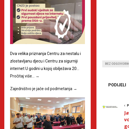
Dva velika priznanja Centru za nestalu i
zlostavljanu djecu i Centru za sigurniji
BEZ ODGOVORN
internet U godini u kojoj obilježava 20…
Pročitaj više…
→
PODIJELI
Zajedništvo je jače od podmetanja
→
P
Ja
vo
go