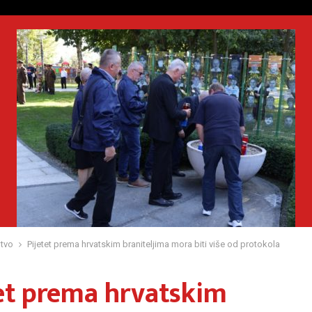
tvo
Pijetet prema hrvatskim braniteljima mora biti više od protokola
et prema hrvatskim