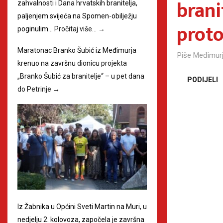
brani
zahvalnosti i Dana hrvatskih branitelja,
paljenjem svijeća na Spomen-obilježju
prot
poginulim…
Pročitaj više…
→
Maratonac Branko Šubić iz Međimurja
Piše
Međimurj
krenuo na završnu dionicu projekta
„Branko Šubić za branitelje“ – u pet dana
PODIJELI
do Petrinje
→
Iz Žabnika u Općini Sveti Martin na Muri, u
nedjelju 2. kolovoza, započela je završna