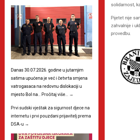
solidarnost, ka
Pijetet nije 
zahvalnije i u
provedbu.
Danas 30.07.2026. godine u jutarnjim
satima upućena je već i četvrta smjena
vatrogasaca na redovnu dislokaciji u
mjesto Bol na…
Pročitaj više…
→
Prvi sudski vještak za sigurnost djece na
internetu i prvi pouzdani prijavitelj prema
DSA-u
→