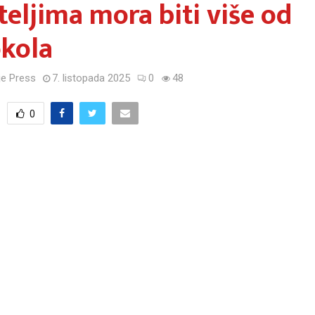
teljima mora biti više od
okola
e Press
7. listopada 2025
0
48
0