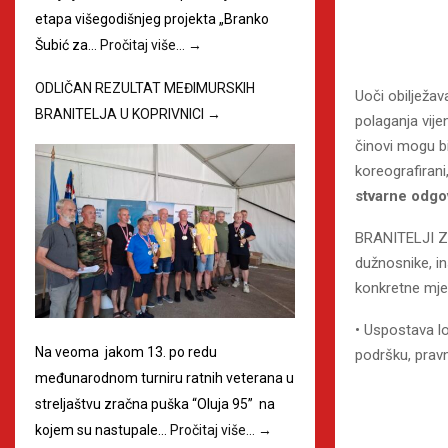
etapa višegodišnjeg projekta „Branko
Šubić za…
Pročitaj više…
→
ODLIČAN REZULTAT MEĐIMURSKIH
Uoči obilježa
BRANITELJA U KOPRIVNICI
→
polaganja vije
činovi mogu bi
koreografirani
stvarne odgo
BRANITELJI ZA
dužnosnike, in
konkretne mjer
• Uspostava lo
Na veoma jakom 13. po redu
podršku, prav
međunarodnom turniru ratnih veterana u
streljaštvu zračna puška “Oluja 95” na
kojem su nastupale…
Pročitaj više…
→