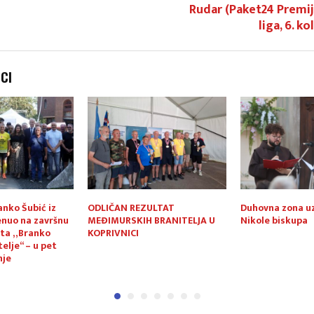
Rudar (Paket24 Premi
liga, 6. ko
NCI
nko Šubić iz
ODLIČAN REZULTAT
Duhovna zona uz
nuo na završnu
MEĐIMURSKIH BRANITELJA U
Nikole biskupa
kta „Branko
KOPRIVNICI
telje“ – u pet
nje