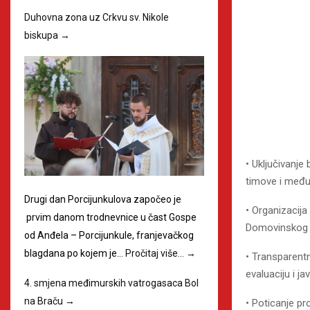
Duhovna zona uz Crkvu sv. Nikole
biskupa
→
• Uključivanje
timove i međug
Drugi dan Porcijunkulova započeo je
• Organizacij
prvim danom trodnevnice u čast Gospe
Domovinskog ra
od Anđela – Porcijunkule, franjevačkog
blagdana po kojem je…
Pročitaj više…
→
• Transparentn
evaluaciju i j
4. smjena međimurskih vatrogasaca Bol
na Braču
→
• Poticanje pr