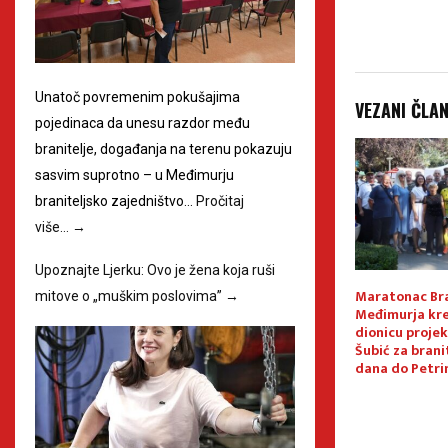
Unatoč povremenim pokušajima
VEZANI ČLA
pojedinaca da unesu razdor među
branitelje, događanja na terenu pokazuju
sasvim suprotno – u Međimurju
braniteljsko zajedništvo…
Pročitaj
više…
→
Upoznajte Ljerku: Ovo je žena koja ruši
 međimurskih
ŽUPANE, UČINITE NEŠTO!
Maratonac Bra
mitove o „muškim poslovima”
→
 na priobalje
Međimurja kre
dionicu proje
Šubić za brani
dana do Petri