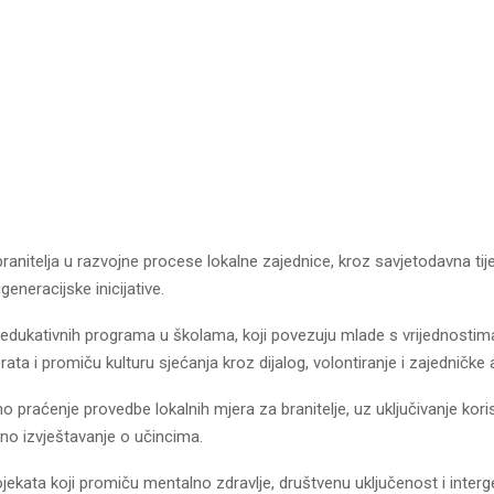
 branitelja u razvojne procese lokalne zajednice, kroz savjetodavna tije
eneracijske inicijative.
a edukativnih programa u školama, koji povezuju mlade s vrijednostim
ta i promiču kulturu sjećanja kroz dijalog, volontiranje i zajedničke a
o praćenje provedbe lokalnih mjera za branitelje, uz uključivanje kori
avno izvještavanje o učincima.
ojekata koji promiču mentalno zdravlje, društvenu uključenost i inter