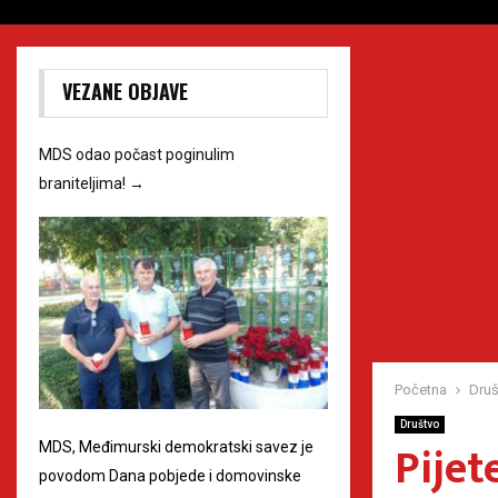
VEZANE OBJAVE
MDS odao počast poginulim
braniteljima!
→
Početna
Druš
Društvo
Pijet
MDS, Međimurski demokratski savez je
povodom Dana pobjede i domovinske