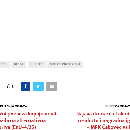
OSTI
GESTA
PIJETET
VIŠE OD PROTOKOLA
0
RIJAŠNJA OBJAVA
SLJEDEĆA OBJA
vni poziv za kupnju novih
Najava domaće utakmi
zila na alternativna
u subotu i nagradna i
riva (EnU-4/25)
– MRK Čakovec vs 