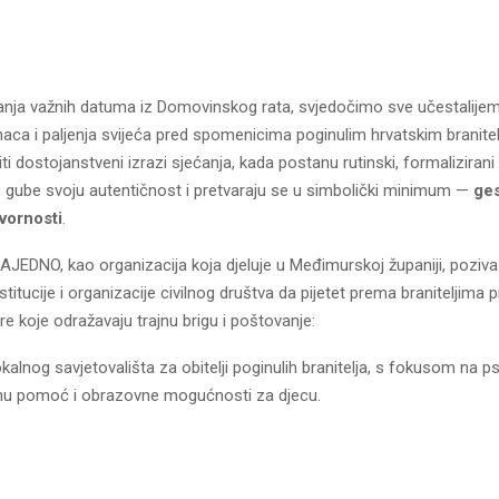
vanja važnih datuma iz Domovinskog rata, svjedočimo sve učestalije
naca i paljenja svijeća pred spomenicima poginulim hrvatskim branitelj
ti dostojanstveni izrazi sjećanja, kada postanu rutinski, formalizirani 
, gube svoju autentičnost i pretvaraju se u simbolički minimum —
ges
vornosti
.
JEDNO, kao organizacija koja djeluje u Međimurskoj županiji, poziva
stitucije i organizacije civilnog društva da pijetet prema braniteljima 
e koje odražavaju trajnu brigu i poštovanje:
kalnog savjetovališta za obitelji poginulih branitelja, s fokusom na p
nu pomoć i obrazovne mogućnosti za djecu.