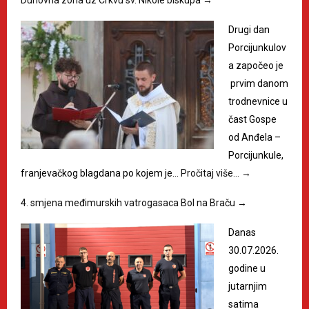
Duhovna zona uz Crkvu sv. Nikole biskupa
→
Drugi dan
Porcijunkulov
a započeo je
prvim danom
trodnevnice u
čast Gospe
od Anđela –
Porcijunkule,
franjevačkog blagdana po kojem je…
Pročitaj više…
→
4. smjena međimurskih vatrogasaca Bol na Braču
→
Danas
30.07.2026.
godine u
jutarnjim
satima