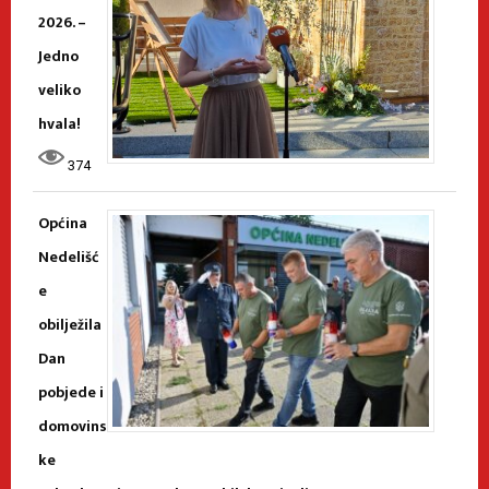
2026. –
Jedno
veliko
hvala!
374
Općina
Nedelišć
e
obilježila
Dan
pobjede i
domovins
ke