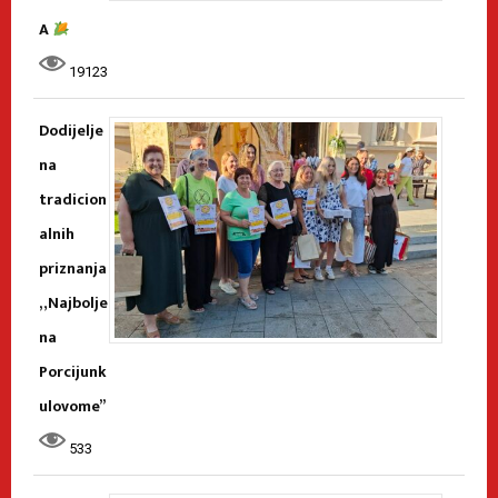
A
19123
Dodijelje
na
tradicion
alnih
priznanja
„Najbolje
na
Porcijunk
ulovome”
533