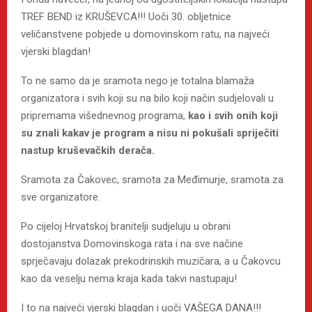
TREF BEND iz KRUŠEVCA!!! Uoči 30. obljetnice
veličanstvene pobjede u domovinskom ratu, na najveći
vjerski blagdan!
To ne samo da je sramota nego je totalna blamaža
organizatora i svih koji su na bilo koji način sudjelovali u
pripremama višednevnog programa,
kao i svih onih koji
su znali kakav je program a nisu ni pokušali spriječiti
nastup kruševačkih derača.
Sramota za Čakovec, sramota za Međimurje, sramota za
sve organizatore.
Po cijeloj Hrvatskoj branitelji sudjeluju u obrani
dostojanstva Domovinskoga rata i na sve načine
sprječavaju dolazak prekodrinskih muzičara, a u Čakovcu
kao da veselju nema kraja kada takvi nastupaju!
I to na najveći vjerski blagdan i uoči VAŠEGA DANA!!!