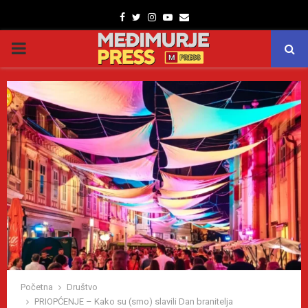
Facebook
Twitter
Instagram
Youtube
Email
PRIMARY
MENU
Početna
Društvo
PRIOPĆENJE – Kako su (smo) slavili Dan branitelja