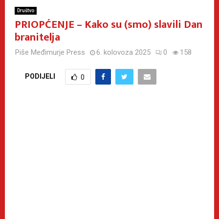
Društvo
PRIOPĆENJE – Kako su (smo) slavili Dan
branitelja
Piše
Međimurje Press
6. kolovoza 2025
0
158
PODIJELI
0