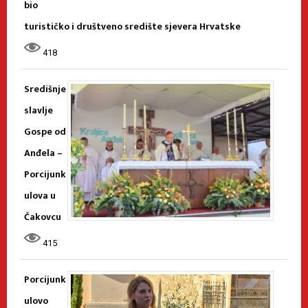
bio
turističko i društveno središte sjevera Hrvatske
418
Središnje
slavlje
Gospe od
Anđela –
Porcijunk
ulova u
Čakovcu
415
Porcijunk
ulovo