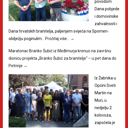
povodom
Dana pobjede
i domovinske
zahvalnosti i
Dana hrvatskih branitelja, paljenjem svijeća na Spomen-
obilježju poginulim…
Pročitaj više…
→
Maratonac Branko Šubić iz Međimurja krenuo na završnu
dionicu projekta „Branko Šubić za branitelje“ – u pet dana do
Petrinje
→
Iz Žabnika u
Općini Sveti
Martin na
Muri, u
nedjelju 2.
kolovoza,
započela je