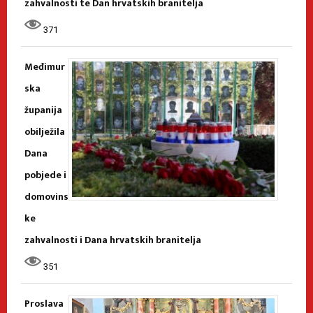
zahvalnosti te Dan hrvatskih branitelja
371
Međimur
ska
županija
obilježila
Dana
pobjede i
domovins
ke
zahvalnosti i Dana hrvatskih branitelja
351
Proslava