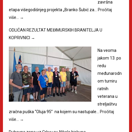
završna
etapa višegodišnjeg projekta „Branko Šubić za…
Pročitaj
više…
→
ODLIČAN REZULTAT MEĐIMURSKIH BRANITELJA U
KOPRIVNICI
→
Na veoma
jakom 13. po
redu
međunarodn
om turniru
ratnih
veterana u
streljaštvu
zračna puška “Oluja 95” na kojem su nastupale…
Pročitaj
više…
→