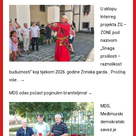
U sklopu
Interreg
projekta ZG –
ZONE pod
nazivom
„Snaga
prošlosti –
raznolikost
budućnosti“ koji tijekom 2026. godine Zrinska garda…
Pročitaj
više…
→
MDS odao počast poginulim braniteljima!
→
MDS,
Međimurski
demokratski
savez je