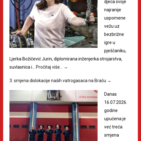
djeca svoje
najranije
uspomene
vežu uz
bezbrižne
igre u
pješčaniku,
Ljerka Božičević Jurin, diplomirana inženjerka strojarstva,
suvlasnica i…
Pročitaj više…
→
3. smjena dislokacije naših vatrogasaca na Braču
→
Danas
16.07.2026.
godine
upućena je
već treća
smjena