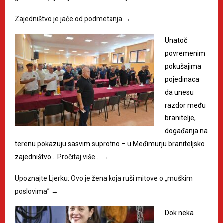
Zajedništvo je jače od podmetanja
→
Unatoč
povremenim
pokušajima
pojedinaca
da unesu
razdor među
branitelje,
događanja na
terenu pokazuju sasvim suprotno – u Međimurju braniteljsko
zajedništvo…
Pročitaj više…
→
Upoznajte Ljerku: Ovo je žena koja ruši mitove o „muškim
poslovima”
→
Dok neka