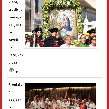
Vjera,
tradicija
i veselje
obilježit
će
završni
dan
Porcijunk
ulova
440
Proglaše
ni
pobjedni
ci