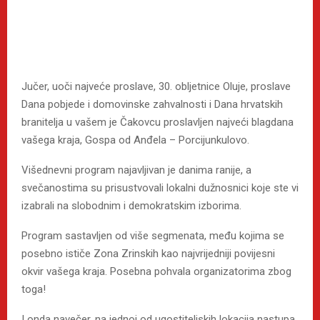
Jučer, uoči najveće proslave, 30. obljetnice Oluje, proslave
Dana pobjede i domovinske zahvalnosti i Dana hrvatskih
branitelja u vašem je Čakovcu proslavljen najveći blagdana
vašega kraja, Gospa od Anđela – Porcijunkulovo.
Višednevni program najavljivan je danima ranije, a
svečanostima su prisustvovali lokalni dužnosnici koje ste vi
izabrali na slobodnim i demokratskim izborima.
Program sastavljen od više segmenata, među kojima se
posebno ističe Zona Zrinskih kao najvrijedniji povijesni
okvir vašega kraja. Posebna pohvala organizatorima zbog
toga!
I onda navečer, na jednoj od ugostiteljskih lokacija nastupa