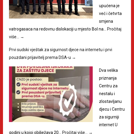
upućena je
već i četvrta
smjena
vatrogasaca na redovnu dislokaciji u mjesto Bol na…
Pročitaj
više…
→
Prvi sudski vještak za sigurnost djece na internetu i prvi
pouzdani prijavitelj prema DSA-u
→
Dva velika
priznanja
Centru za
nestalu i
zlostavljanu
djecu i Centru
za sigurniji
internet U
godini u kojoj obilježava 20…
Pročitaj više…
→