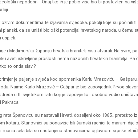
 ideološki nepodobni.
Onaj tko ih je pobio više bio bi postavljen na vi
rhiji.
oživim dokumentima te izjavama svjedoka, pokolji koje su počinili ti
eni planski, da se uništi biološki potencijal hrvatskog naroda, u čemu 
 uspjeli.
e i Međimursku županiju hrvatski branitelji nisu stvarali. Na svim, p
u aveti iskrivljene prošlosti nema nazočnih hrvatskih branitelja. Pa č
tko to onda slavi?
 primjer je paljenje svijeća kod spomenika Karlu Mrazoviću – Gašparu.
odu. Naime Karlo Mrazović – Gašpar je bio zapovjednik Prvog slav
dreda u II. svjetskom ratu koji je zapovjedio i osobno vodio uništava
 Pakraca.
og rata Španovicu su nastavali Hrvati, doseljeni oko 1865., pretežito i
 kotaru. Stanovnici su ponajviše bili šumski radnici te manjim dijelom
na manja sela bila su nastanjena stanovnicima uglavnom srpske etničk