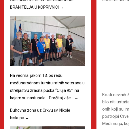
BRANITELJA U KOPRIVNICI
→
Na veoma jakom 13. po redu
međunarodnom turniru ratnih veterana u
streljaštvu zračna puška “Oluja 95” na
Kosti nevinih 
kojem su nastupale…
Pročitaj više…
→
bilo niti ustaš
onih koji su i
Duhovna zona uz Crkvu sv. Nikole
postrojbi Crve
biskupa
→
Međimurju, koj