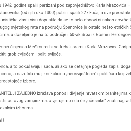
u 1942. godine spalili partizani pod zapovjedništvo Karla Mrazovića –
anovnika (od njih oko 1300) pobili i spalili 227 kuća, a sve preostale
munističke vlasti nisu dopustile da se to selo obnovi ni nakon dovršetk
rugog svjetskog rata na području Španovice je ostalo nešto etničkih 
ima, a doseljeno je na to područje i 50-ak Srba iz Bosne i Hercegovi
esnih činjenica Međimurci bi se trebali sramiti Karla Mrazovića Gašp
kititi grob cvijećem i paliti svijeće.
s onda, a to pokušavaju i sada, ali ako se detaljnije pogleda zapis, dog
aćeno, a nazočila mu je nekolicina „neosviještenih“ i političara koji žel
 predstojeće izbore.
NITELJI ZAJEDNO izražava ponos i divljenje hrvatskim braniteljima k
dili od ovog vampirizma, a vjerujemo i da će „učesnike“ znati nagradi
lokalnim izborima.
i !