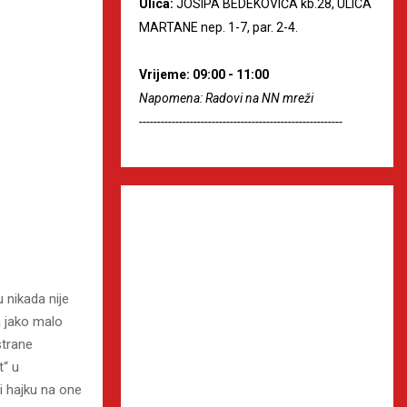
Ulica:
JOSIPA BEDEKOVIĆA kb.28, ULICA
MARTANE nep. 1-7, par. 2-4.
Vrijeme: 09:00 - 11:00
Napomena: Radovi na NN mreži
--------------------------------------------------------
 nikada nije
 a jako malo
strane
t“ u
li hajku na one