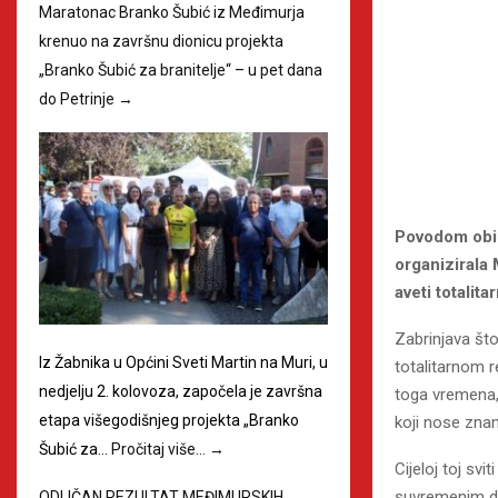
Maratonac Branko Šubić iz Međimurja
krenuo na završnu dionicu projekta
„Branko Šubić za branitelje“ – u pet dana
do Petrinje
→
Povodom obil
organizirala
aveti totalita
Zabrinjava što
Iz Žabnika u Općini Sveti Martin na Muri, u
totalitarnom r
nedjelju 2. kolovoza, započela je završna
toga vremena, 
etapa višegodišnjeg projekta „Branko
koji nose znan
Šubić za…
Pročitaj više…
→
Cijeloj toj sv
suvremenim d
ODLIČAN REZULTAT MEĐIMURSKIH