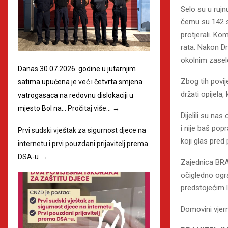
Selo su u rujn
čemu su 142 st
protjerali. Ko
rata. Nakon D
okolnim zaselc
Danas 30.07.2026. godine u jutarnjim
Zbog tih povij
satima upućena je već i četvrta smjena
držati opijela, 
vatrogasaca na redovnu dislokaciji u
mjesto Bol na…
Pročitaj više…
→
Dijelili su na
i nije baš popr
Prvi sudski vještak za sigurnost djece na
koji glas pred
internetu i prvi pouzdani prijavitelj prema
DSA-u
→
Zajednica BRA
očigledno ogra
predstojećim 
Domovini vjern