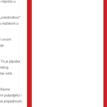
še mjesto u
 „oslobodioci“
su nažalost u
a i ovom
ije
 To je pljuska
onskog
nje sela
z Ravne
 poljodjelci i
e pripadnosti.