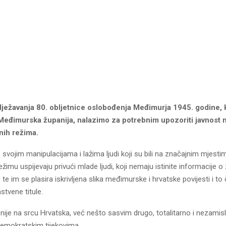
ježavanja 80. obljetnice oslobođenja Međimurja 1945. godine, k
 Međimurska županija, nalazimo za potrebnim upozoriti javnost 
rnih režima.
 svojim manipulacijama i lažima ljudi koji su bili na značajnim mjesti
ežimu uspijevaju privući mlade ljudi, koji nemaju istinite informacije o
te im se plasira iskrivljena slika međimurske i hrvatske povijesti i to 
stvene titule.
iti nije na srcu Hrvatska, već nešto sasvim drugo, totalitarno i nezamisl
emokratskim tijekovima.