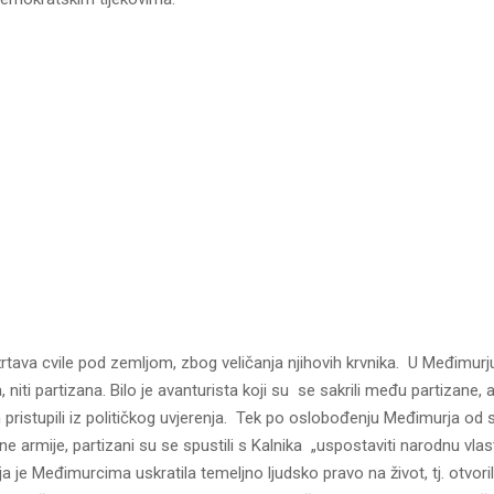
žrtava cvile pod zemljom, zbog veličanja njihovih krvnika. U Međimurju
a, niti partizana. Bilo je avanturista koji su se sakrili među partizane,
m pristupili iz političkog uvjerenja. Tek po oslobođenju Međimurja od 
ne armije, partizani su se spustili s Kalnika „uspostaviti narodnu vlas
a je Međimurcima uskratila temeljno ljudsko pravo na život, tj. otvori