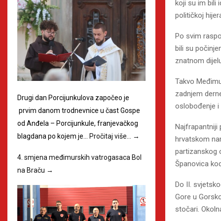
koji su im bili
političkoj hijera
Po svim raspol
bili su počinj
znatnom dijelu
Takvo Međimurj
zadnjem dernek
Drugi dan Porcijunkulova započeo je
oslobođenje i 
prvim danom trodnevnice u čast Gospe
od Anđela – Porcijunkule, franjevačkog
Najfrapantniji
blagdana po kojem je…
Pročitaj više…
→
hrvatskom nar
partizanskog o
4. smjena međimurskih vatrogasaca Bol
Španovica kod
na Braču
→
Do II. svjetsk
Gore u Gorskom
stočari. Okol