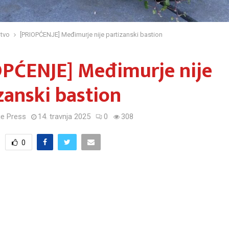
tvo
[PRIOPĆENJE] Međimurje nije partizanski bastion
OPĆENJE] Međimurje nije
zanski bastion
e Press
14. travnja 2025
0
308
0