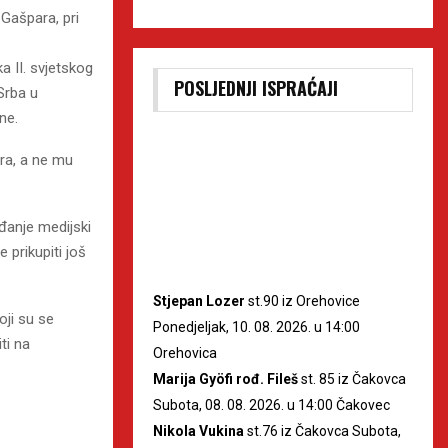
 Gašpara, pri
a II. svjetskog
POSLJEDNJI ISPRAĆAJI
Srba u
ne.
ara, a ne mu
ađanje medijski
e prikupiti još
Stjepan Lozer
st.90 iz Orehovice
oji su se
Ponedjeljak, 10. 08. 2026. u 14:00
ti na
Orehovica
Marija Gyöfi rođ. Fileš
st. 85 iz Čakovca
Subota, 08. 08. 2026. u 14:00 Čakovec
Nikola Vukina
st.76 iz Čakovca Subota,