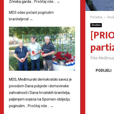
Zrinska garda…
Pročitaj više…
→
MDS odao počast poginulim
Početna
Druš
braniteljima!
→
Društvo
[PRI
parti
Piše
Međimurj
PODIJELI
MDS, Međimurski demokratski savez je
povodom Dana pobjede i domovinske
zahvalnosti i Dana hrvatskih branitelja,
paljenjem svijeća na Spomen-obilježju
poginulim…
Pročitaj više…
→