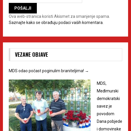
Ova web-stranica koristi Akismet za smanjenje spama.
Saznajte kako se obrađuju podaci vaših komentara.
VEZANE OBJAVE
MDS odao počast poginulim braniteljima!
→
MDS,
Međimurski
demokratski
savez je
povodom
Dana pobjede
i domovinske