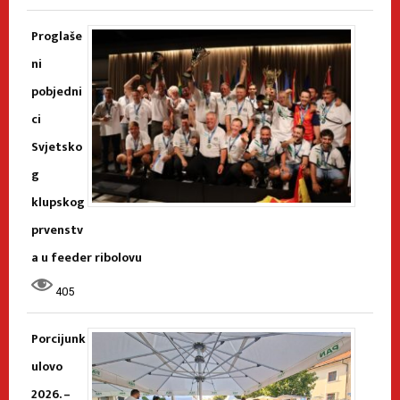
Proglaše
ni
pobjedni
ci
Svjetsko
g
klupskog
prvenstv
a u feeder ribolovu
405
Porcijunk
ulovo
2026. –