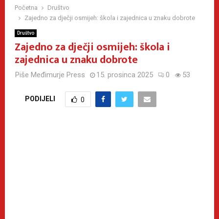
Početna
Društvo
Zajedno za dječji osmijeh: škola i zajednica u znaku dobrote
Društvo
Zajedno za dječji osmijeh: škola i
zajednica u znaku dobrote
Piše
Međimurje Press
15. prosinca 2025
0
53
PODIJELI
0