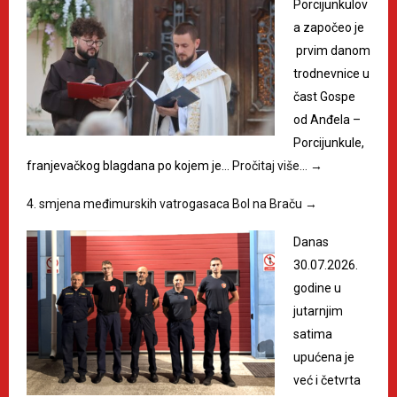
Porcijunkulov
a započeo je
prvim danom
trodnevnice u
čast Gospe
od Anđela –
Porcijunkule,
franjevačkog blagdana po kojem je…
Pročitaj više…
→
4. smjena međimurskih vatrogasaca Bol na Braču
→
Danas
30.07.2026.
godine u
jutarnjim
satima
upućena je
već i četvrta