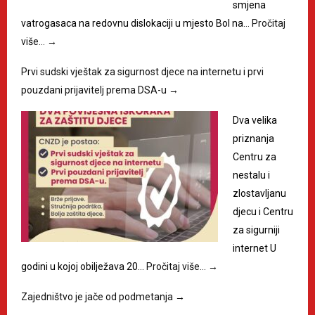
smjena
vatrogasaca na redovnu dislokaciji u mjesto Bol na…
Pročitaj
više…
→
Prvi sudski vještak za sigurnost djece na internetu i prvi
pouzdani prijavitelj prema DSA-u
→
Dva velika
priznanja
Centru za
nestalu i
zlostavljanu
djecu i Centru
za sigurniji
internet U
godini u kojoj obilježava 20…
Pročitaj više…
→
Zajedništvo je jače od podmetanja
→