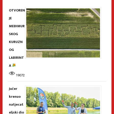
OTVOREN
JE
MEĐIMUR
SKOG
KURUZN
OG
LABIRINT
A
19072
Jučer
krenuo
natjecat
eljski dio