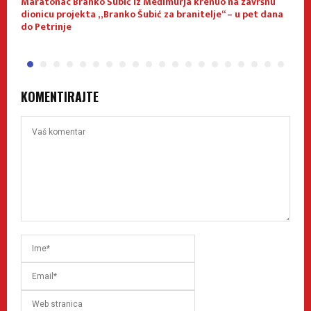
Maratonac Branko Šubić iz Međimurja krenuo na završnu
O
dionicu projekta „Branko Šubić za branitelje“ – u pet dana
do Petrinje
KOMENTIRAJTE