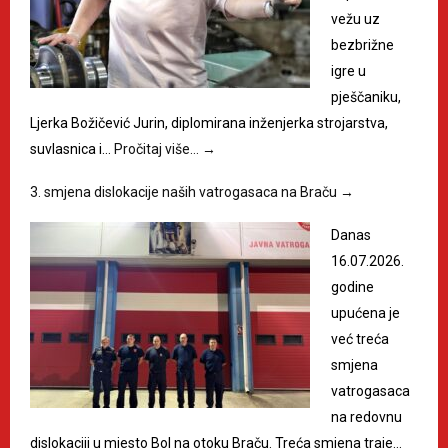
vežu uz
bezbrižne
igre u
pješčaniku,
Ljerka Božičević Jurin, diplomirana inženjerka strojarstva,
suvlasnica i…
Pročitaj više…
→
3. smjena dislokacije naših vatrogasaca na Braču
→
Danas
16.07.2026.
godine
upućena je
već treća
smjena
vatrogasaca
na redovnu
dislokaciji u mjesto Bol na otoku Braču. Treća smjena traje…