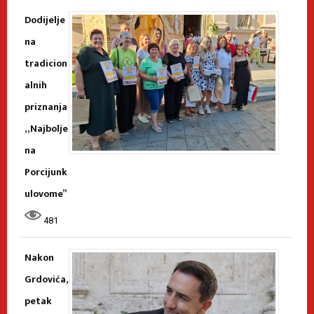
Dodijelje
na
tradicion
alnih
priznanja
„Najbolje
na
Porcijunk
ulovome”
481
Nakon
Grdovića,
petak