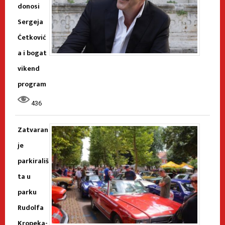
donosi
Sergeja
Ćetković
a i bogat
vikend
program
436
Zatvaran
je
parkirališ
ta u
parku
Rudolfa
Kropeka-