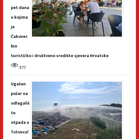
pet dana
u kojima
je
Čakovec
bio
turističko i društveno središte sjevera Hrvatske
377
Ugašen
požar na
odlagališ
tu
otpada u
Totovcu!