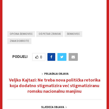
OPĆINA ŠENKOVEC
OŠ PETAR ZRINSKI
ŠENKOVEC
ZNAK DOBROTE
PODIJELI
0
PRIJAŠNJA OBJAVA
Veljko Kajtazi: Ne treba nova politička retorika
koja dodatno stigmatizira već stigmatiziranu
romsku nacionalnu manjinu
SLJEDEĆA OBJAVA