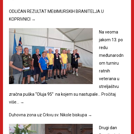
ODLIČAN REZULTAT MEĐIMURSKIH BRANITELJA U
KOPRIVNICI
→
Na veoma
jakom 13. po
redu
međunarodn
om turniru
ratnih
veterana u
streljaštvu
zračna puška “Oluja 95” na kojem su nastupale…
Pročitaj
više…
→
Duhovna zona uz Crkvu sv. Nikole biskupa
→
Drugi dan