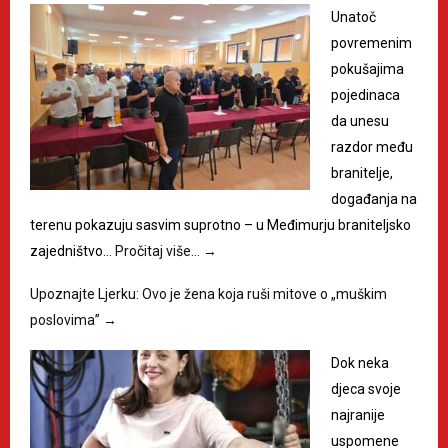
Unatoč
povremenim
pokušajima
pojedinaca
da unesu
razdor među
branitelje,
događanja na
terenu pokazuju sasvim suprotno – u Međimurju braniteljsko
zajedništvo…
Pročitaj više…
→
Upoznajte Ljerku: Ovo je žena koja ruši mitove o „muškim
poslovima”
→
Dok neka
djeca svoje
najranije
uspomene