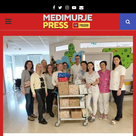
Facebook
Twitter
Instagram
Youtube
Email
PRIMARY
MENU