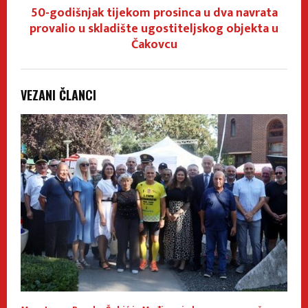
50-godišnjak tijekom prosinca u dva navrata
provalio u skladište ugostiteljskog objekta u
Čakovcu
VEZANI ČLANCI