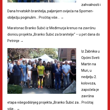
zahvalnosti i
Dana hrvatskih branitelja, paljenjem svijeća na Spomen-
obilježju poginulim…
Pročitaj više…
→
Maratonac Branko Šubić iz Međimurja krenuo na završnu
dionicu projekta „Branko Šubić za branitelje“ – u pet dana do
Petrinje
→
Iz Žabnika u
Općini Sveti
Martin na
Muri, u
nedjelju 2.
kolovoza,
započela je
završna
etapa višegodišnjeg projekta „Branko Šubić za…
Pročitaj
više…
→