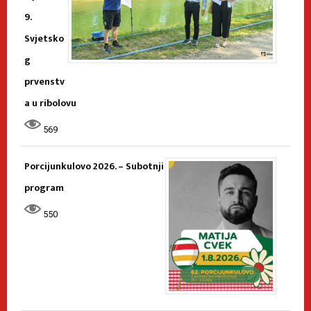
9.
Svjetsko
g
prvenstv
a u ribolovu
569
Porcijunkulovo 2026. – Subotnji
program
550