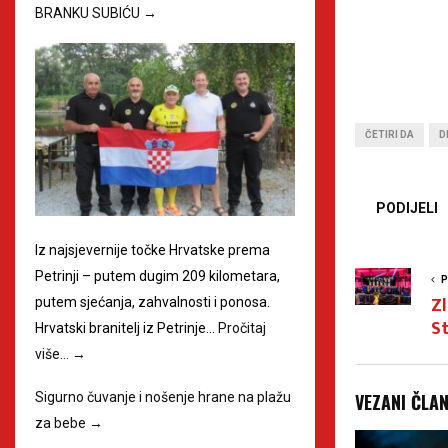
BRANKU SUBIĆU
→
ČETIRI DA
D
PODIJELI
Iz najsjevernije točke Hrvatske prema
Petrinji – putem dugim 209 kilometara,
P
Zl
putem sjećanja, zahvalnosti i ponosa.
S
Hrvatski branitelj iz Petrinje…
Pročitaj
više…
→
VEZANI ČLA
Sigurno čuvanje i nošenje hrane na plažu
za bebe
→