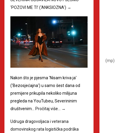
‘POZOVI ME TI’ (‘ANKSIOZNA’)
→
(mp)
Nakon što je pjesma 'Nisam kriva ja'
('Bezosjećajna') u samo šest dana od
premijere prikupila nekoliko milijuna
pregleda na YouTubeu, Severininim
društvenim…
Pročitaj više…
→
Udruga dragovoljaca i veterana
domovinskog rata logistička podrška