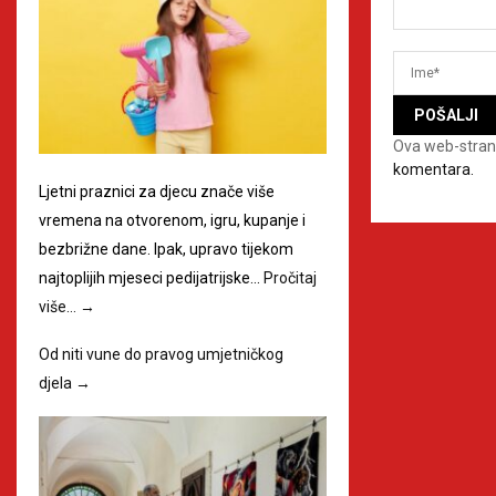
Ova web-stran
komentara.
Ljetni praznici za djecu znače više
vremena na otvorenom, igru, kupanje i
bezbrižne dane. Ipak, upravo tijekom
najtoplijih mjeseci pedijatrijske…
Pročitaj
više…
→
Od niti vune do pravog umjetničkog
djela
→