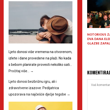
 modna revija
Adrenalinski spektakl na
NOTORIOUS Z
o srca”
četiri rijeke: Quattro River
DVA DANA EL
Rally se vraća snažniji nego
GLAZBE ZAPAL
ikad!
Ljeto donosi više vremena na otvorenom,
izlete i dane provedene na plaži. No kada
s bebom planirate provesti nekoliko sati…
Pročitaj više…
→
KOMENTIRA
Ljeto donosi bezbrižnu igru, ali i
zdravstvene izazove: Pedijatrica
upozorava na najčešće dječje tegobe
→