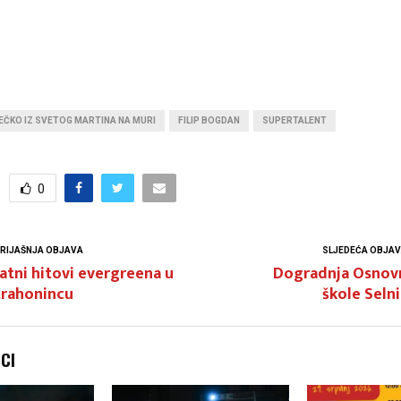
EČKO IZ SVETOG MARTINA NA MURI
FILIP BOGDAN
SUPERTALENT
0
RIJAŠNJA OBJAVA
SLJEDEĆA OBJA
atni hitovi evergreena u
Dogradnja Osnov
trahonincu
škole Seln
NCI