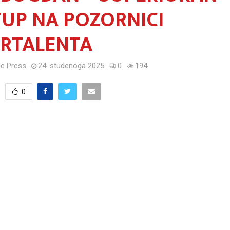
UP NA POZORNICI
RTALENTA
e Press
24. studenoga 2025
0
194
0