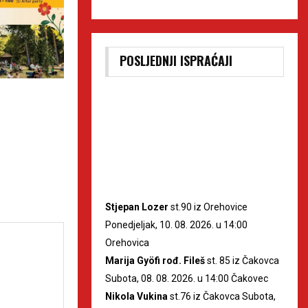
POSLJEDNJI ISPRAĆAJI
Čakovečka Teuta nastupila na
Renesansni festi
međunarodnom plesnom
osvaja Koprivnicu,
festivalu u Šibeniku
donosi i velike ko
otvorenom
Stjepan Lozer
st.90 iz Orehovice
Ponedjeljak, 10. 08. 2026. u 14:00
Orehovica
Marija Gyöfi rođ. Fileš
st. 85 iz Čakovca
Subota, 08. 08. 2026. u 14:00 Čakovec
Nikola Vukina
st.76 iz Čakovca Subota,