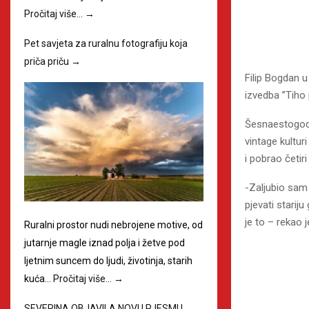
Pročitaj više…
→
Pet savjeta za ruralnu fotografiju koja
priča priču
→
Filip Bogdan 
izvedba ”Tiho p
Šesnaestogod
vintage kultur
i pobrao četiri
-Zaljubio sam 
pjevati starij
je to – rekao 
Ruralni prostor nudi nebrojene motive, od
jutarnje magle iznad polja i žetve pod
ljetnim suncem do ljudi, životinja, starih
kuća…
Pročitaj više…
→
SEVERINA OBJAVILA NOVU PJESMU