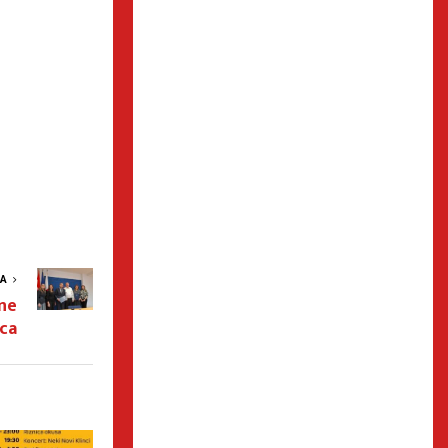
VA
ne
ica