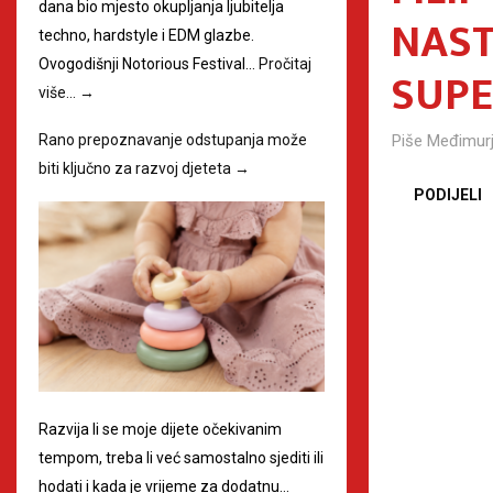
dana bio mjesto okupljanja ljubitelja
NAST
techno, hardstyle i EDM glazbe.
Ovogodišnji Notorious Festival…
Pročitaj
SUPE
više…
→
Piše
Međimurj
Rano prepoznavanje odstupanja može
biti ključno za razvoj djeteta
→
PODIJELI
Razvija li se moje dijete očekivanim
tempom, treba li već samostalno sjediti ili
hodati i kada je vrijeme za dodatnu…