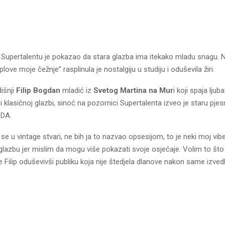
u Supertalentu je pokazao da stara glazba ima itekako mladu snagu. 
love moje čežnje” rasplinula je nostalgiju u studiju i oduševila žiri.
išnji
Filip Bogdan
mladić iz
Svetog Martina na Mur
i koji spaja lju
i i klasičnoj glazbi, sinoć na pozornici Supertalenta izveo je staru pj
 DA.
se u vintage stvari, ne bih ja to nazvao opsesijom, to je neki moj vib
u glazbu jer mislim da mogu više pokazati svoje osjećaje. Volim to što 
je Filip oduševivši publiku koja nije štedjela dlanove nakon same izved