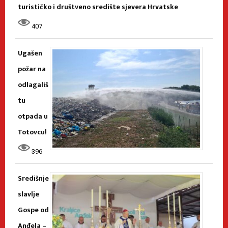
turističko i društveno središte sjevera Hrvatske
407
Ugašen
požar na
odlagališ
tu
otpada u
Totovcu!
396
Središnje
slavlje
Gospe od
Anđela –