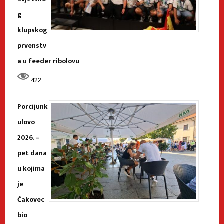
g
klupskog
prvenstv
a u feeder ribolovu
422
Porcijunk
ulovo
2026. –
pet dana
u kojima
je
Čakovec
bio