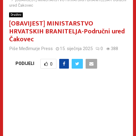
ured Čakovec
Društvo
[OBAVIJEST] MINISTARSTVO
HRVATSKIH BRANITELJA-Područni ured
Čakovec
Piše
Međimurje Press
15. siječnja 2025
0
388
PODIJELI
0