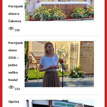
Porcijunk
ulova u
Čakovcu
393
Porcijunk
ulovo
2026. –
Jedno
veliko
hvala!
354
Općina