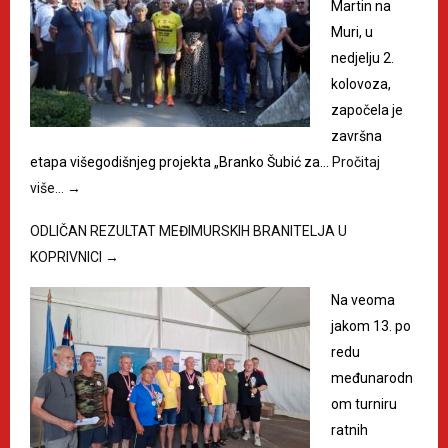
Martin na
Muri, u
nedjelju 2.
kolovoza,
započela je
završna
etapa višegodišnjeg projekta „Branko Šubić za…
Pročitaj
više…
→
ODLIČAN REZULTAT MEĐIMURSKIH BRANITELJA U
KOPRIVNICI
→
Na veoma
jakom 13. po
redu
međunarodn
om turniru
ratnih