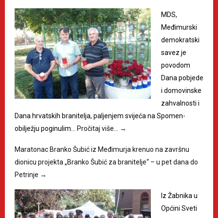
MDS,
Međimurski
demokratski
savez je
povodom
Dana pobjede
i domovinske
zahvalnosti i
Dana hrvatskih branitelja, paljenjem svijeća na Spomen-
obilježju poginulim…
Pročitaj više…
→
Maratonac Branko Šubić iz Međimurja krenuo na završnu
dionicu projekta „Branko Šubić za branitelje“ – u pet dana do
Petrinje
→
Iz Žabnika u
Općini Sveti