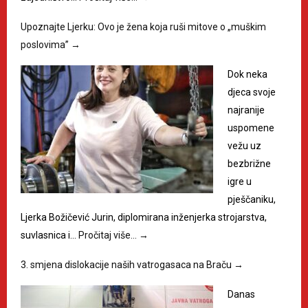
Upoznajte Ljerku: Ovo je žena koja ruši mitove o „muškim
poslovima”
→
Dok neka
djeca svoje
najranije
uspomene
vežu uz
bezbrižne
igre u
pješčaniku,
Ljerka Božičević Jurin, diplomirana inženjerka strojarstva,
suvlasnica i…
Pročitaj više…
→
3. smjena dislokacije naših vatrogasaca na Braču
→
Danas