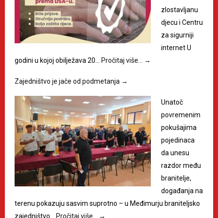
zlostavljanu
djecu i Centru
za sigurniji
internet U
godini u kojoj obilježava 20…
Pročitaj više…
→
Zajedništvo je jače od podmetanja
→
Unatoč
povremenim
pokušajima
pojedinaca
da unesu
razdor među
branitelje,
događanja na
terenu pokazuju sasvim suprotno – u Međimurju braniteljsko
zajedništvo…
Pročitaj više…
→