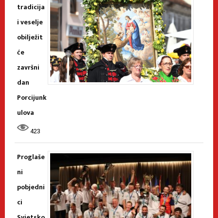
tradicija
i veselje
obilježit
će
završni
dan
Porcijunk
ulova
423
Proglaše
ni
pobjedni
ci
Svjetsko