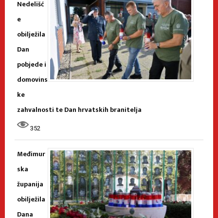
Nedelišć
e
obilježila
Dan
pobjede i
domovins
ke
zahvalnosti te Dan hrvatskih branitelja
352
Međimur
ska
županija
obilježila
Dana