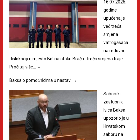
16.07.2026.
godine
upućena je
već treća
smjena
vatrogasaca
na redovnu
dislokaciji u mjesto Bol na otoku Braču. Treća smjena traje…
Pročitaj više…
→
Baksa o pomoćnicima u nastavi
→
Saborski
zastupnik
Ivica Baksa
upozorio je u
Hrvatskom
saboru na