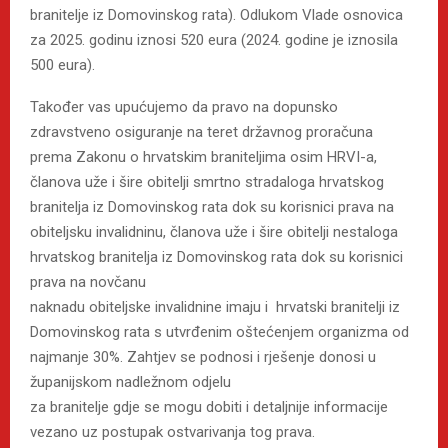
branitelje iz Domovinskog rata). Odlukom Vlade osnovica
za 2025. godinu iznosi 520 eura (2024. godine je iznosila
500 eura).
Također vas upućujemo da pravo na dopunsko
zdravstveno osiguranje na teret državnog proračuna
prema Zakonu o hrvatskim braniteljima osim HRVI-a,
članova uže i šire obitelji smrtno stradaloga hrvatskog
branitelja iz Domovinskog rata dok su korisnici prava na
obiteljsku invalidninu, članova uže i šire obitelji nestaloga
hrvatskog branitelja iz Domovinskog rata dok su korisnici
prava na novčanu
naknadu obiteljske invalidnine imaju i hrvatski branitelji iz
Domovinskog rata s utvrđenim oštećenjem organizma od
najmanje 30%. Zahtjev se podnosi i rješenje donosi u
županijskom nadležnom odjelu
za branitelje gdje se mogu dobiti i detaljnije informacije
vezano uz postupak ostvarivanja tog prava.