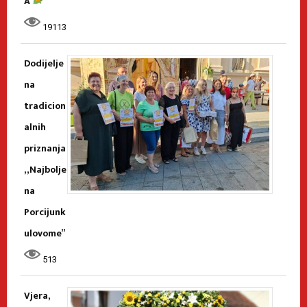
A
19113
Dodijelje
na
tradicion
alnih
priznanja
„Najbolje
na
Porcijunk
ulovome”
513
Vjera,