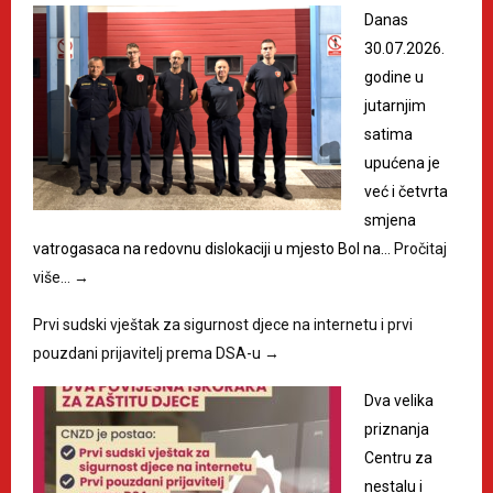
Danas
30.07.2026.
godine u
jutarnjim
satima
upućena je
već i četvrta
smjena
vatrogasaca na redovnu dislokaciji u mjesto Bol na…
Pročitaj
više…
→
Prvi sudski vještak za sigurnost djece na internetu i prvi
pouzdani prijavitelj prema DSA-u
→
Dva velika
priznanja
Centru za
nestalu i