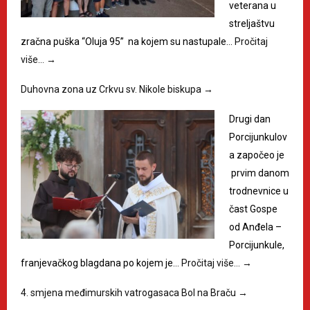
veterana u
streljaštvu
zračna puška “Oluja 95” na kojem su nastupale…
Pročitaj
više…
→
Duhovna zona uz Crkvu sv. Nikole biskupa
→
Drugi dan
Porcijunkulov
a započeo je
prvim danom
trodnevnice u
čast Gospe
od Anđela –
Porcijunkule,
franjevačkog blagdana po kojem je…
Pročitaj više…
→
4. smjena međimurskih vatrogasaca Bol na Braču
→