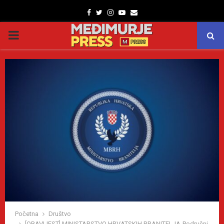
Facebook
Twitter
Instagram
Youtube
Email
PRIMARY
MENU
Početna
Društvo
[OBAVIJEST] MINISTARSTVO HRVATSKIH BRANITELJA-Područni