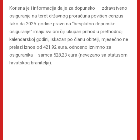
Korisna je i informacija da je za dopunsko_ _zdravstveno
osiguranje na teret državnog proračuna povišen cenzus
tako da 2025. godine pravo na “besplatno dopunsko
osiguranje” imaju svi oni čiji ukupan prihod u prethodnoj
kalendarskoj godini, iskazan po članu obitelji, mjesečno ne
prelazi iznos od 421,92 eura, odnosno iznimno za
osiguranika – samca 528,23 eura (nevezano sa statusom
hrvatskog branitelja).