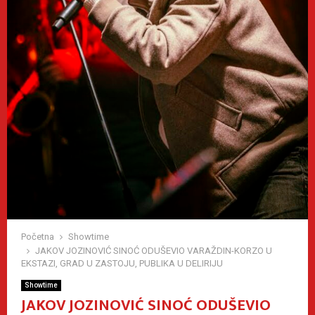
Početna
Showtime
JAKOV JOZINOVIĆ SINOĆ ODUŠEVIO VARAŽDIN-KORZO U
EKSTAZI, GRAD U ZASTOJU, PUBLIKA U DELIRIJU
Showtime
JAKOV JOZINOVIĆ SINOĆ ODUŠEVIO