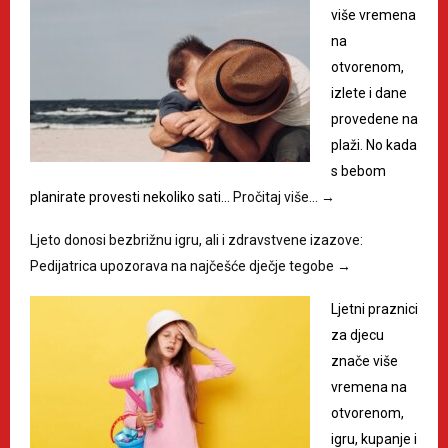
više vremena
na
otvorenom,
izlete i dane
provedene na
plaži. No kada
s bebom
planirate provesti nekoliko sati…
Pročitaj više…
→
Ljeto donosi bezbrižnu igru, ali i zdravstvene izazove:
Pedijatrica upozorava na najčešće dječje tegobe
→
Ljetni praznici
za djecu
znače više
vremena na
otvorenom,
igru, kupanje i