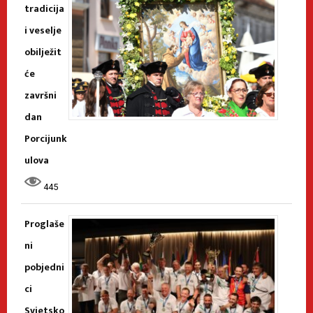
tradicija
i veselje
obilježit
će
završni
dan
Porcijunk
ulova
445
Proglaše
ni
pobjedni
ci
Svjetsko