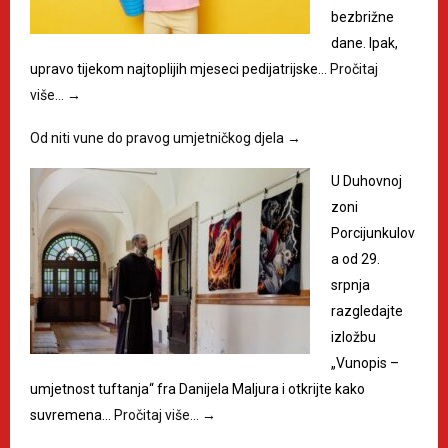
bezbrižne
dane. Ipak,
upravo tijekom najtoplijih mjeseci pedijatrijske…
Pročitaj
više…
→
Od niti vune do pravog umjetničkog djela
→
U Duhovnoj
zoni
Porcijunkulov
a od 29.
srpnja
razgledajte
izložbu
„Vunopis –
umjetnost tuftanja“ fra Danijela Maljura i otkrijte kako
suvremena…
Pročitaj više…
→