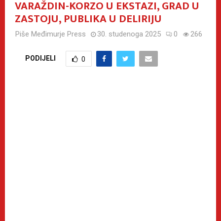
VARAŽDIN-KORZO U EKSTAZI, GRAD U
ZASTOJU, PUBLIKA U DELIRIJU
Piše
Međimurje Press
30. studenoga 2025
0
266
PODIJELI
0