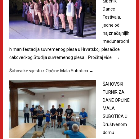
Šibenik
Dance
Festivala,
jedne od
najznačajnijih
međunarodni
h manifestacija suvremenog plesa u Hrvatskoj, plesačice
čakovečkog Studija suvremenog plesa…
Pročitaj više…
→
Šahovske vijesti iz Općine Mala Subotica
→
ŠAHOVSKI
TURNIR ZA
DANE OPĆINE
MALA
SUBOTICA U
Društvenom
domu