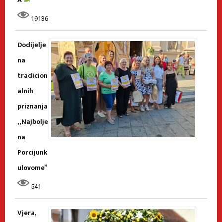
19136
Dodijelje
na
tradicion
alnih
priznanja
„Najbolje
na
Porcijunk
ulovome”
541
Vjera,