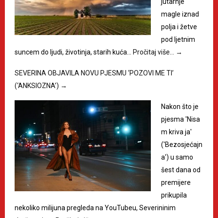
jutarnje
magle iznad
polja i žetve
pod ljetnim
suncem do ljudi, životinja, starih kuća…
Pročitaj više…
→
SEVERINA OBJAVILA NOVU PJESMU ‘POZOVI ME TI’
(‘ANKSIOZNA’)
→
Nakon što je
pjesma 'Nisa
m kriva ja'
('Bezosjećajn
a') u samo
šest dana od
premijere
prikupila
nekoliko milijuna pregleda na YouTubeu, Severininim