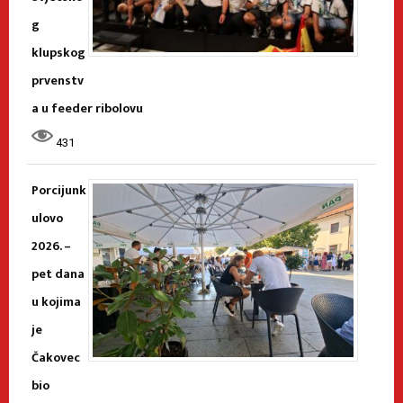
g
klupskog
prvenstv
a u feeder ribolovu
431
Porcijunk
ulovo
2026. –
pet dana
u kojima
je
Čakovec
bio