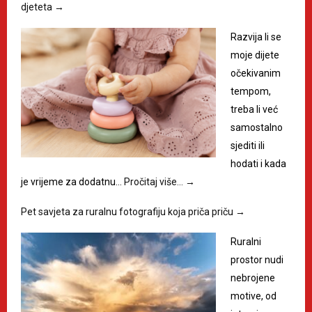
djeteta
→
Razvija li se
moje dijete
očekivanim
tempom,
treba li već
samostalno
sjediti ili
hodati i kada
je vrijeme za dodatnu…
Pročitaj više…
→
Pet savjeta za ruralnu fotografiju koja priča priču
→
Ruralni
prostor nudi
nebrojene
motive, od