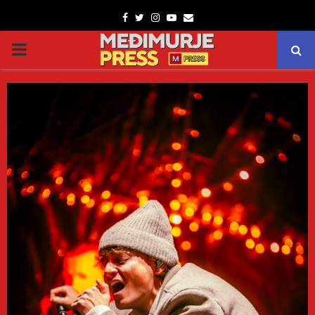
Facebook
Twitter
Instagram
Youtube
Email
PRIMARY
MENU