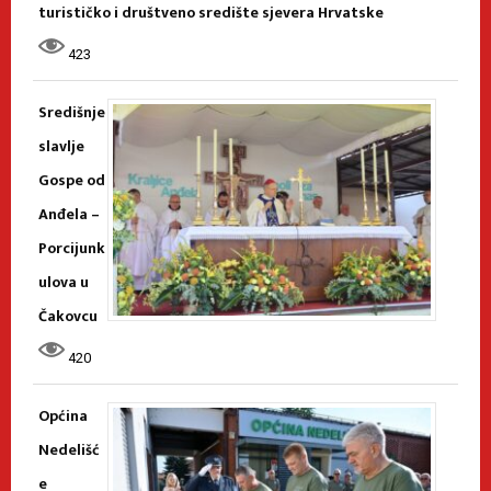
turističko i društveno središte sjevera Hrvatske
423
Središnje
slavlje
Gospe od
Anđela –
Porcijunk
ulova u
Čakovcu
420
Općina
Nedelišć
e