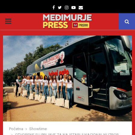
Facebook
Twitter
Instagram
Youtube
Email
PRIMARY
MENU
Početna
Showtime
OTVORENE SU PRIJAVE ZA NAJSTARIJI NACIONALNI IZBOR