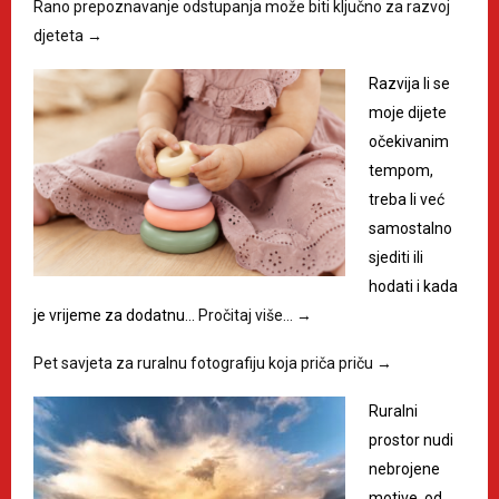
Rano prepoznavanje odstupanja može biti ključno za razvoj
djeteta
→
Razvija li se
moje dijete
očekivanim
tempom,
treba li već
samostalno
sjediti ili
hodati i kada
je vrijeme za dodatnu…
Pročitaj više…
→
Pet savjeta za ruralnu fotografiju koja priča priču
→
Ruralni
prostor nudi
nebrojene
motive, od