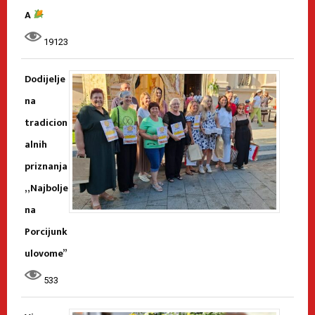
A
19123
Dodijelje
na
tradicion
alnih
priznanja
„Najbolje
na
Porcijunk
ulovome”
533