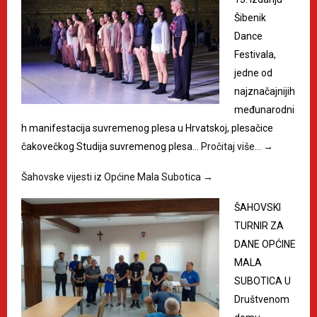
Šibenik
Dance
Festivala,
jedne od
najznačajnijih
međunarodni
h manifestacija suvremenog plesa u Hrvatskoj, plesačice
čakovečkog Studija suvremenog plesa…
Pročitaj više…
→
Šahovske vijesti iz Općine Mala Subotica
→
ŠAHOVSKI
TURNIR ZA
DANE OPĆINE
MALA
SUBOTICA U
Društvenom