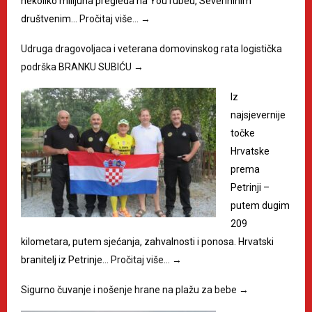
nekoliko milijuna pregleda na YouTubeu, Severininim
društvenim…
Pročitaj više…
→
Udruga dragovoljaca i veterana domovinskog rata logistička
podrška BRANKU SUBIĆU
→
Iz
najsjevernije
točke
Hrvatske
prema
Petrinji –
putem dugim
209
kilometara, putem sjećanja, zahvalnosti i ponosa. Hrvatski
branitelj iz Petrinje…
Pročitaj više…
→
Sigurno čuvanje i nošenje hrane na plažu za bebe
→