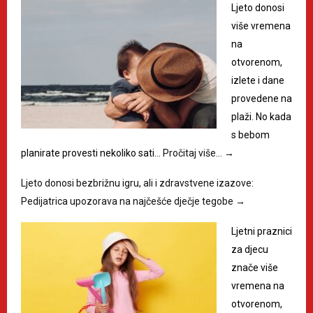
Ljeto donosi
više vremena
na
otvorenom,
izlete i dane
provedene na
plaži. No kada
s bebom
planirate provesti nekoliko sati…
Pročitaj više…
→
Ljeto donosi bezbrižnu igru, ali i zdravstvene izazove:
Pedijatrica upozorava na najčešće dječje tegobe
→
Ljetni praznici
za djecu
znače više
vremena na
otvorenom,