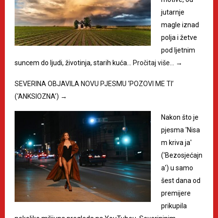
jutarnje
magle iznad
polja i žetve
pod ljetnim
suncem do ljudi, životinja, starih kuća…
Pročitaj više…
→
SEVERINA OBJAVILA NOVU PJESMU ‘POZOVI ME TI’
(‘ANKSIOZNA’)
→
Nakon što je
pjesma 'Nisa
m kriva ja'
('Bezosjećajn
a') u samo
šest dana od
premijere
prikupila