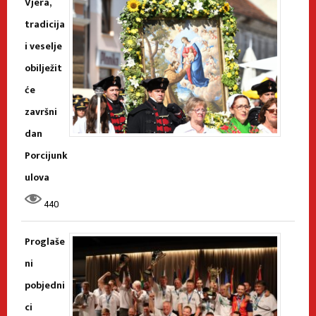
Vjera,
tradicija
i veselje
obilježit
će
završni
dan
Porcijunk
ulova
440
Proglaše
ni
pobjedni
ci