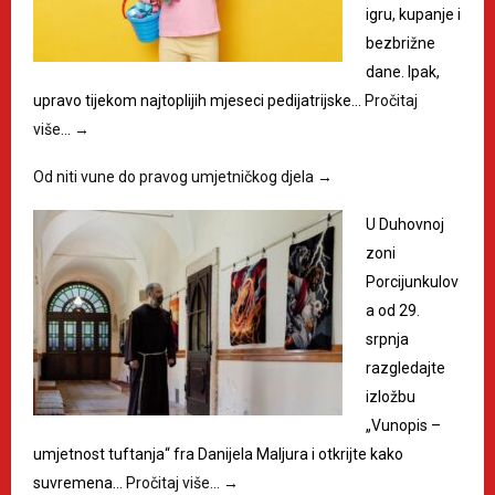
igru, kupanje i
bezbrižne
dane. Ipak,
upravo tijekom najtoplijih mjeseci pedijatrijske…
Pročitaj
više…
→
Od niti vune do pravog umjetničkog djela
→
U Duhovnoj
zoni
Porcijunkulov
a od 29.
srpnja
razgledajte
izložbu
„Vunopis –
umjetnost tuftanja“ fra Danijela Maljura i otkrijte kako
suvremena…
Pročitaj više…
→