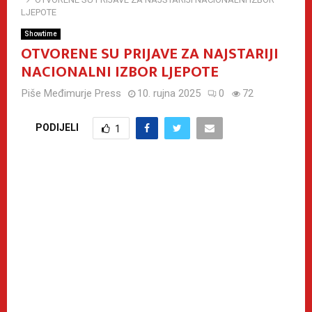
LJEPOTE
Showtime
OTVORENE SU PRIJAVE ZA NAJSTARIJI
NACIONALNI IZBOR LJEPOTE
Piše
Međimurje Press
10. rujna 2025
0
72
PODIJELI
1