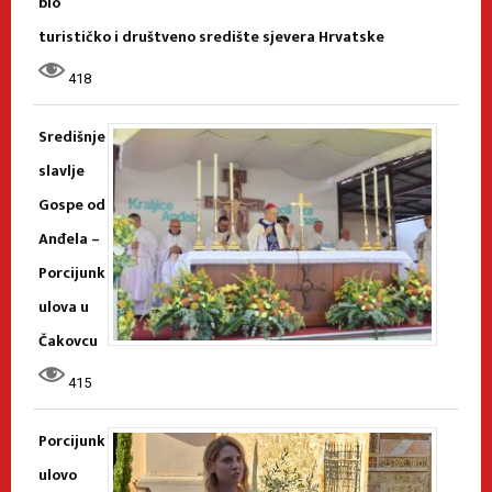
bio
turističko i društveno središte sjevera Hrvatske
418
Središnje
slavlje
Gospe od
Anđela –
Porcijunk
ulova u
Čakovcu
415
Porcijunk
ulovo