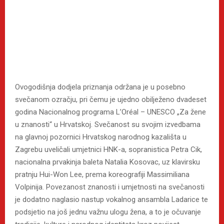
Ovogodišnja dodjela priznanja održana je u posebno
svečanom ozračju, pri čemu je ujedno obilježeno dvadeset
godina Nacionalnog programa L’Oréal – UNESCO „Za žene
u znanosti“ u Hrvatskoj. Svečanost su svojim izvedbama
na glavnoj pozornici Hrvatskog narodnog kazališta u
Zagrebu uveličali umjetnici HNK-a, sopranistica Petra Cik,
nacionalna prvakinja baleta Natalia Kosovac, uz klavirsku
pratnju Hui-Won Lee, prema koreografiji Massimiliana
Volpinija. Povezanost znanosti i umjetnosti na svečanosti
je dodatno naglasio nastup vokalnog ansambla Ladarice te
podsjetio na još jednu važnu ulogu žena, a to je očuvanje