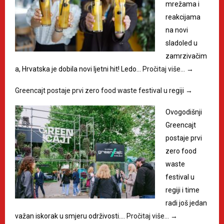
mrežama i
reakcijama
na novi
sladoled u
zamrzivačim
a, Hrvatska je dobila novi ljetni hit! Ledo…
Pročitaj više…
→
Greencajt postaje prvi zero food waste festival u regiji
→
Ovogodišnji
Greencajt
postaje prvi
zero food
waste
festival u
regiji i time
radi još jedan
važan iskorak u smjeru održivosti.…
Pročitaj više…
→