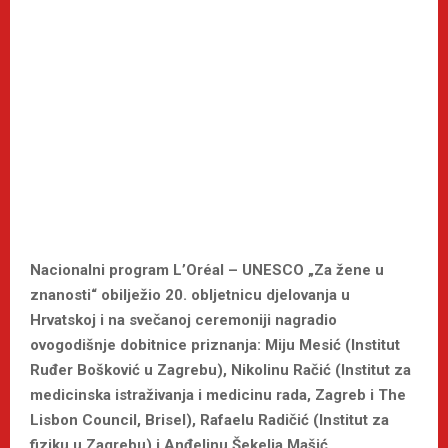
Nacionalni program L’Oréal – UNESCO „Za žene u
znanosti“ obilježio 20. obljetnicu djelovanja u
Hrvatskoj i na svečanoj ceremoniji nagradio
ovogodišnje dobitnice priznanja: Miju Mesić (Institut
Ruđer Bošković u Zagrebu), Nikolinu Račić (Institut za
medicinska istraživanja i medicinu rada, Zagreb i The
Lisbon Council, Brisel), Rafaelu Radičić (Institut za
fiziku u Zagrebu) i Anđelinu Šekelja Mašić