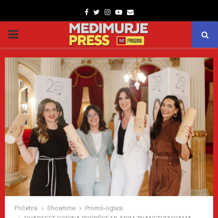
Facebook
Twitter
Instagram
Youtube
Email
PRIMARY
MENU
Početna
Showtime
Promo-oglasi