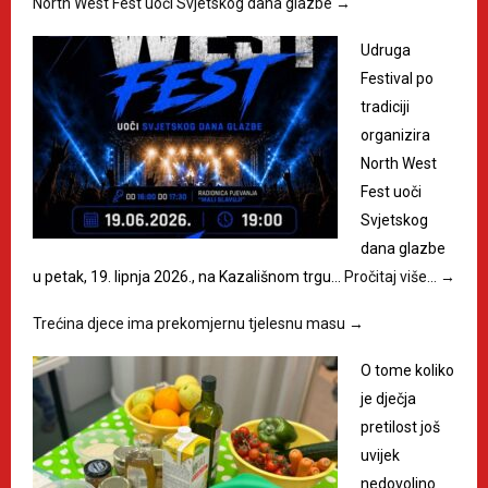
North West Fest uoči Svjetskog dana glazbe
→
Udruga
Festival po
tradiciji
organizira
North West
Fest uoči
Svjetskog
dana glazbe
u petak, 19. lipnja 2026., na Kazališnom trgu…
Pročitaj više…
→
Trećina djece ima prekomjernu tjelesnu masu
→
O tome koliko
je dječja
pretilost još
uvijek
nedovoljno