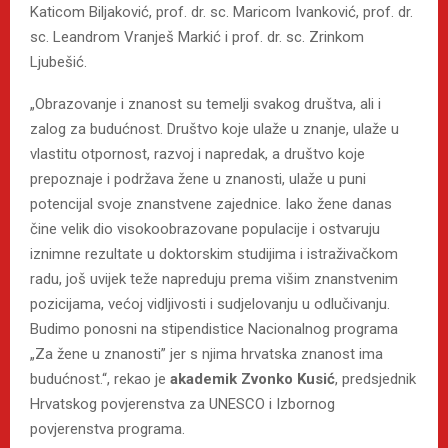
Katicom Biljaković, prof. dr. sc. Maricom Ivanković, prof. dr.
sc. Leandrom Vranješ Markić i prof. dr. sc. Zrinkom
Ljubešić.
„Obrazovanje i znanost su temelji svakog društva, ali i
zalog za budućnost. Društvo koje ulaže u znanje, ulaže u
vlastitu otpornost, razvoj i napredak, a društvo koje
prepoznaje i podržava žene u znanosti, ulaže u puni
potencijal svoje znanstvene zajednice. Iako žene danas
čine velik dio visokoobrazovane populacije i ostvaruju
iznimne rezultate u doktorskim studijima i istraživačkom
radu, još uvijek teže napreduju prema višim znanstvenim
pozicijama, većoj vidljivosti i sudjelovanju u odlučivanju.
Budimo ponosni na stipendistice Nacionalnog programa
„Za žene u znanosti” jer s njima hrvatska znanost ima
budućnost.“, rekao je
akademik Zvonko Kusić
, predsjednik
Hrvatskog povjerenstva za UNESCO i Izbornog
povjerenstva programa.