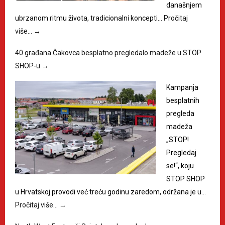
današnjem
ubrzanom ritmu života, tradicionalni koncepti…
Pročitaj
više…
→
40 građana Čakovca besplatno pregledalo madeže u STOP
SHOP-u
→
Kampanja
besplatnih
pregleda
madeža
„STOP!
Pregledaj
se!“, koju
STOP SHOP
u Hrvatskoj provodi već treću godinu zaredom, održana je u…
Pročitaj više…
→