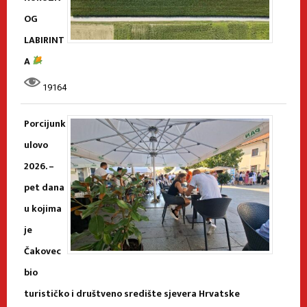
OG
LABIRINT
A
19164
Porcijunk
ulovo
2026. –
pet dana
u kojima
je
Čakovec
bio
turističko i društveno središte sjevera Hrvatske