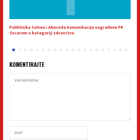
a!
Poliklinika Salvea i Abeceda komunikacije nagrađene PR
L
Oscarom u kategoriji zdravstva
m
KOMENTIRAJTE