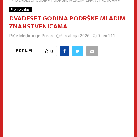
DVADESET GODINA PODRŠKE MLADIM ZNANSTVENICAMA
Promo-oglasi
DVADESET GODINA PODRŠKE MLADIM
ZNANSTVENICAMA
Piše
Međimurje Press
6. svibnja 2026
0
111
PODIJELI
0