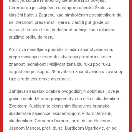
tradicije, kulture i narodnog identiteta kroz povijest.
Ceremonija je zaključena nastupom učenika Škole za
klasični balet u Zagrebu, kao simboličnim podsjetnikom da
se izvrsnost, predanost i vjera u vlastiti put grade od
najranijih koraka te da budućnost počinje kada mladima
pružimo priliku da rastu.
Kroz dva desetljeća podrške mladim znanstvenicama,
prepoznavanja izvrsnosti i stvaranja prostora u kojem
znanost, jednakost i vidljivost žena idu ruku pod ruku,
nagrađeno je ukupno 78 hrvatskih znanstvenica u završnoj
fazi izrade doktorske disertacije.
Zahtjevan zadatak odabira ovogodišnjih dobitnica i ove je
godine imalo Izborno povjerenstvo na čelu s akademikom
Zvonkom Kusićem te cijenjenim članovima hrvatske
akademske zajednice: akademkinjom Vidom Demarin,
akademikom Goranom Durnom, prof. dr. sc. Helenom
Jasnom Mencer, prof. dr. sc. Đurđicom Ugarković, dr. sc.