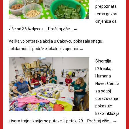
prepoznata
tema govori
činjenica da
više od 36 % djece u…
Pročitaj više…
→
Velika volonterska akcija u Čakovcu pokazala snagu
solidarnosti i podrške lokalnoj zajednici
→
Sinergija
L’Oréala,
Humana
Nove i Centra
za odgoj i
obrazovanje
pokazuje
kako inkluzija
stvara trajne karijerne puteve U petak, 29.…
Pročitaj više…
→