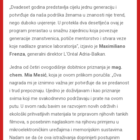
„Dvadeset godina predstavlja cijelu jednu generaciju i
potvrđuje da naša podrška ženama u znanosti nije trend,
nego duboko uvjerenje. U protekla dva desetljeća ovaj je
program prerastao u snažnu zajednicu koja povezuje
generacije znanstvenica, potiče mentorstvo i stvara veze
koje nadilaze granice laboratorija“, izjavio je
Maximiliano
Frenza
, generalni direktor L‘Oréal Adria-Balkan.
Jedna od četiri ovogodišnje dobitnice priznanja je
mag.
chem. Mia Mesić
, koja je ovom prilikom poručila: „Ova
nagrada mi je iznimno važna jer potvrđuje da se predanost
i trud prepoznaju. Ujedno je doživljavam i kao priznanje
svima koji me svakodnevno podržavaju i prate na ovom
putu. U svom radu bavim se razvojem novih održivih i
ekološki prihvatljivih materijala te pripravom njihovih tankih
filmova, s posebnim naglaskom na njihovu primjenu u
mikroelektroničkim uređajima i memorijskim sustavima.
Nadam se da će ova istraživanja doprinijeti postupnim