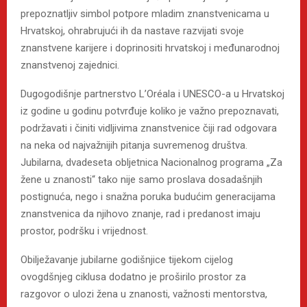
prepoznatljiv simbol potpore mladim znanstvenicama u
Hrvatskoj, ohrabrujući ih da nastave razvijati svoje
znanstvene karijere i doprinositi hrvatskoj i međunarodnoj
znanstvenoj zajednici.
Dugogodišnje partnerstvo L’Oréala i UNESCO-a u Hrvatskoj
iz godine u godinu potvrđuje koliko je važno prepoznavati,
podržavati i činiti vidljivima znanstvenice čiji rad odgovara
na neka od najvažnijih pitanja suvremenog društva.
Jubilarna, dvadeseta obljetnica Nacionalnog programa „Za
žene u znanosti“ tako nije samo proslava dosadašnjih
postignuća, nego i snažna poruka budućim generacijama
znanstvenica da njihovo znanje, rad i predanost imaju
prostor, podršku i vrijednost.
Obilježavanje jubilarne godišnjice tijekom cijelog
ovogdšnjeg ciklusa dodatno je proširilo prostor za
razgovor o ulozi žena u znanosti, važnosti mentorstva,