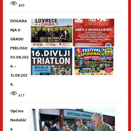
439
DOGAĐA
NJA U
GRADU
PRELOGU
05.08.202
6. –
12.08.202
6.
417
Općina
Nedelišć
e