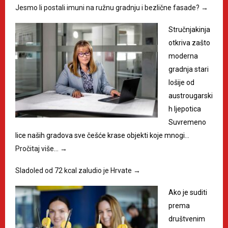
Jesmo li postali imuni na ružnu gradnju i bezlične fasade?
→
Stručnjakinja
otkriva zašto
moderna
gradnja stari
lošije od
austrougarski
h ljepotica
Suvremeno
lice naših gradova sve češće krase objekti koje mnogi…
Pročitaj više…
→
Sladoled od 72 kcal zaludio je Hrvate
→
Ako je suditi
prema
društvenim