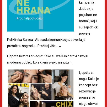
kampanja
„Ljubav je
poljubac, ne
hrana“, koju
su zajednički
provele
Poliklinika Salvea i Abeceda komunikacije, osvojila je
prestižnu nagradu…
Pročitaj više…
→
Ljepota bez rezervacije: Kako su walk-in barovi osvojili
modernu publiku koja cijeni svaku minutu
→
Ljepota s
nogu: Kako je
koncept bez
rezervacije
promijenio
njegu obrva i