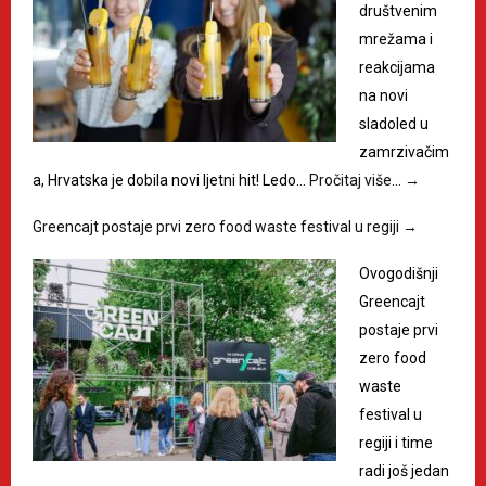
društvenim
mrežama i
reakcijama
na novi
sladoled u
zamrzivačim
a, Hrvatska je dobila novi ljetni hit! Ledo…
Pročitaj više…
→
Greencajt postaje prvi zero food waste festival u regiji
→
Ovogodišnji
Greencajt
postaje prvi
zero food
waste
festival u
regiji i time
radi još jedan