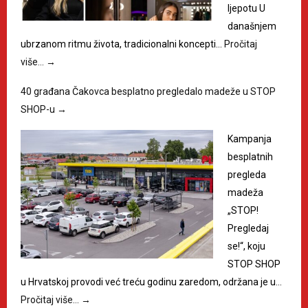
ljepotu U
današnjem
ubrzanom ritmu života, tradicionalni koncepti…
Pročitaj
više…
→
40 građana Čakovca besplatno pregledalo madeže u STOP
SHOP-u
→
Kampanja
besplatnih
pregleda
madeža
„STOP!
Pregledaj
se!“, koju
STOP SHOP
u Hrvatskoj provodi već treću godinu zaredom, održana je u…
Pročitaj više…
→