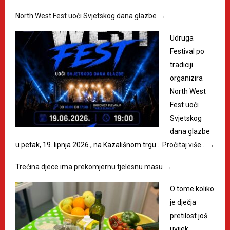
North West Fest uoči Svjetskog dana glazbe
→
Udruga
Festival po
tradiciji
organizira
North West
Fest uoči
Svjetskog
dana glazbe
u petak, 19. lipnja 2026., na Kazališnom trgu…
Pročitaj više…
→
Trećina djece ima prekomjernu tjelesnu masu
→
O tome koliko
je dječja
pretilost još
uvijek