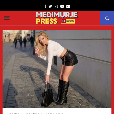
Facebook
Twitter
Instagram
Youtube
Email
PRIMARY
MENU