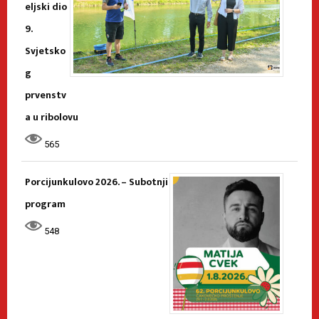
eljski dio
9.
Svjetsko
g
prvenstv
a u ribolovu
565
Porcijunkulovo 2026. – Subotnji
program
548