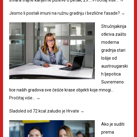
stvara trajne karijerne puteve U petak, 29.…
Pročitaj više…
→
Jesmo li postali imuni na ružnu gradnju i bezlične fasade?
→
Stručnjakinja
otkriva zašto
moderna
gradnja stari
lošije od
austrougarski
h ljepotica
Suvremeno
lice naših gradova sve češće krase objekti koje mnogi…
Pročitaj više…
→
Sladoled od 72 kcal zaludio je Hrvate
→
Ako je suditi
prema