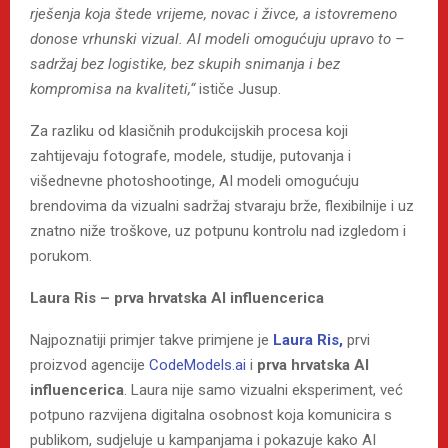
rješenja koja štede vrijeme, novac i živce, a istovremeno
donose vrhunski vizual. AI modeli omogućuju upravo to –
sadržaj bez logistike, bez skupih snimanja i bez
kompromisa na kvaliteti,“
ističe Jusup.
Za razliku od klasičnih produkcijskih procesa koji
zahtijevaju fotografe, modele, studije, putovanja i
višednevne photoshootinge, AI modeli omogućuju
brendovima da vizualni sadržaj stvaraju brže, flexibilnije i uz
znatno niže troškove, uz potpunu kontrolu nad izgledom i
porukom.
Laura Ris – prva hrvatska AI influencerica
Najpoznatiji primjer takve primjene je
Laura Ris,
prvi
proizvod agencije
CodeModels.ai
i
prva hrvatska AI
influencerica
. Laura nije samo vizualni eksperiment, već
potpuno razvijena digitalna osobnost koja komunicira s
publikom, sudjeluje u kampanjama i pokazuje kako AI