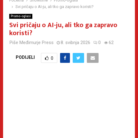
Početna
Showtime
Promo-oglasi
Svi pričaju o AI-ju, ali tko ga zapravo koristi?
Promo-oglasi
Svi pričaju o AI-ju, ali tko ga zapravo
koristi?
Piše
Međimurje Press
8. svibnja 2026
0
62
PODIJELI
0