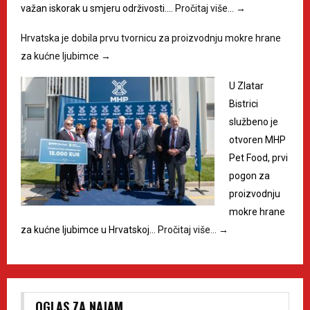
važan iskorak u smjeru održivosti.…
Pročitaj više…
→
Hrvatska je dobila prvu tvornicu za proizvodnju mokre hrane
za kućne ljubimce
→
U Zlatar
Bistrici
službeno je
otvoren MHP
Pet Food, prvi
pogon za
proizvodnju
mokre hrane
za kućne ljubimce u Hrvatskoj…
Pročitaj više…
→
OGLAS ZA NAJAM