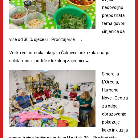
nedovoljno
prepoznata
tema govori
činjenica da
više od 36 % djece u…
Pročitaj više…
→
Velika volonterska akcija u Čakovcu pokazala snagu
solidarnosti i podrške lokalnoj zajednici
→
Sinergija
L’Oréala,
Humana
Nove i Centra
za odgoj i
obrazovanje
pokazuje
kako inkluzija