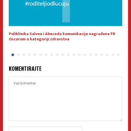
a!
Poliklinika Salvea i Abeceda komunikacije nagrađene PR
L
Oscarom u kategoriji zdravstva
m
KOMENTIRAJTE