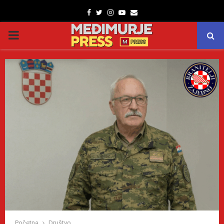
Facebook
Twitter
Instagram
Youtube
Email
PRIMARY
MENU
Početna
Društvo