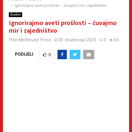
Ignorirajmo aveti prošlosti – čuvajmo mir i zajedništvo
Društvo
Ignorirajmo aveti prošlosti – čuvajmo
mir i zajedništvo
Piše
Međimurje Press
30. studenoga 2025
0
63
PODIJELI
0