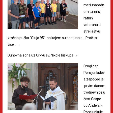
međunarodn
om turniru
ratnih
veterana u
streljaštvu
zračna puška “Oluja 95” na kojem su nastupale…
Pročitaj
više…
→
Duhovna zona uz Crkvu sv. Nikole biskupa
→
Drugi dan
Porcijunkulov
a započeo je
prvim danom
trodnevnice u
čast Gospe
od Anđela –
Porcijunkule,