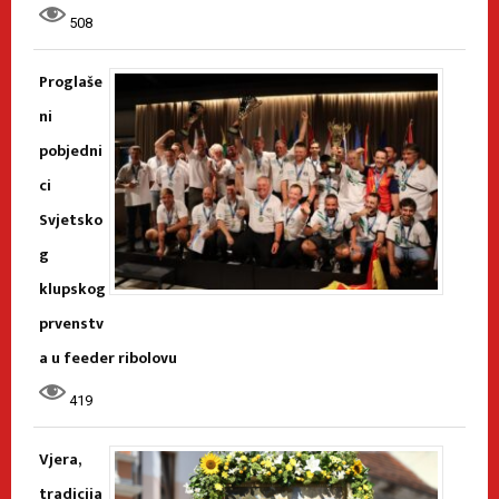
508
Proglaše
ni
pobjedni
ci
Svjetsko
g
klupskog
prvenstv
a u feeder ribolovu
419
Vjera,
tradicija