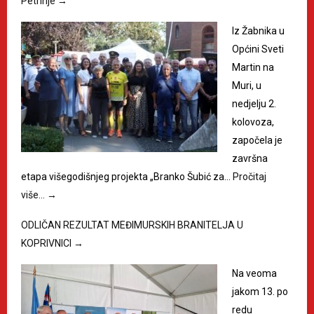
Petrinje
→
Iz Žabnika u
Općini Sveti
Martin na
Muri, u
nedjelju 2.
kolovoza,
započela je
završna
etapa višegodišnjeg projekta „Branko Šubić za…
Pročitaj
više…
→
ODLIČAN REZULTAT MEĐIMURSKIH BRANITELJA U
KOPRIVNICI
→
Na veoma
jakom 13. po
redu