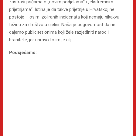
zastraši pričama o „novim podjelama“ i „ekstremnim
prijetnjama“. Istina je da takve prijetnje u Hrvatskoj ne
postoje – osim izoliranih incidenata koji nemaju nikakvu
težinu za društvo u cjelini. Naša je odgovornost da ne
dajemo publicitet onima koji žele razjediniti narod i
branitelje, jer upravo to im je cilj.
Podsjećamo: