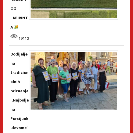
OG
LABIRINT
A
19110
Dodijelje
na
tradicion
alnih
priznanja
„Najbolje
na
Porcijunk
ulovome”