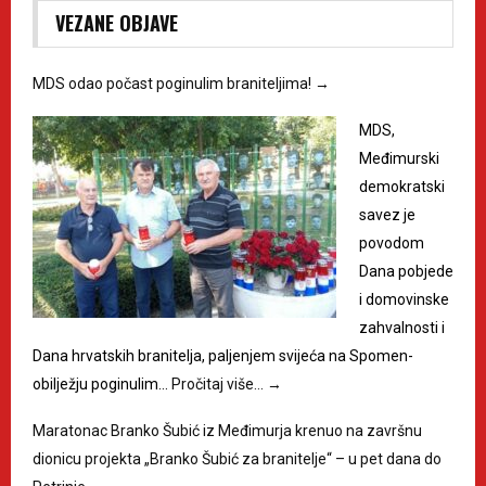
VEZANE OBJAVE
MDS odao počast poginulim braniteljima!
→
MDS,
Međimurski
demokratski
savez je
povodom
Dana pobjede
i domovinske
zahvalnosti i
Dana hrvatskih branitelja, paljenjem svijeća na Spomen-
obilježju poginulim…
Pročitaj više…
→
Maratonac Branko Šubić iz Međimurja krenuo na završnu
dionicu projekta „Branko Šubić za branitelje“ – u pet dana do