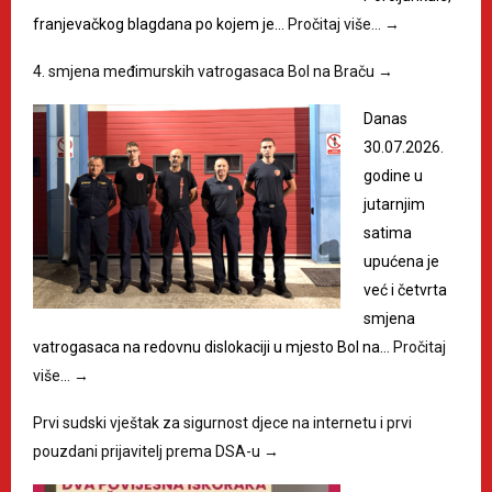
franjevačkog blagdana po kojem je…
Pročitaj više…
→
4. smjena međimurskih vatrogasaca Bol na Braču
→
Danas
30.07.2026.
godine u
jutarnjim
satima
upućena je
već i četvrta
smjena
vatrogasaca na redovnu dislokaciji u mjesto Bol na…
Pročitaj
više…
→
Prvi sudski vještak za sigurnost djece na internetu i prvi
pouzdani prijavitelj prema DSA-u
→