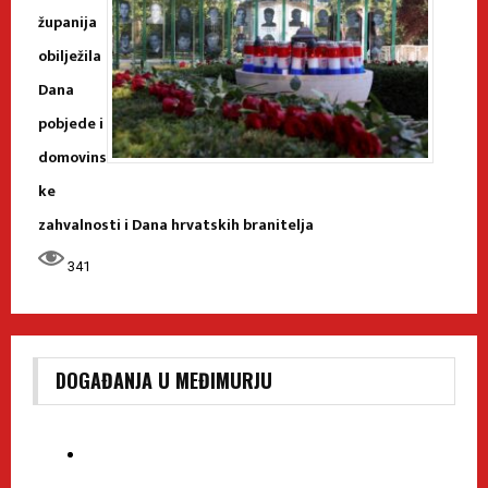
županija
obilježila
Dana
pobjede i
domovins
ke
zahvalnosti i Dana hrvatskih branitelja
341
DOGAĐANJA U MEĐIMURJU