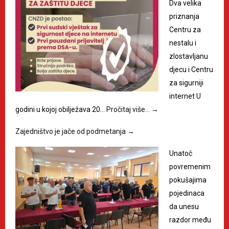
Dva velika
priznanja
Centru za
nestalu i
zlostavljanu
djecu i Centru
za sigurniji
internet U
godini u kojoj obilježava 20…
Pročitaj više…
→
Zajedništvo je jače od podmetanja
→
Unatoč
povremenim
pokušajima
pojedinaca
da unesu
razdor među