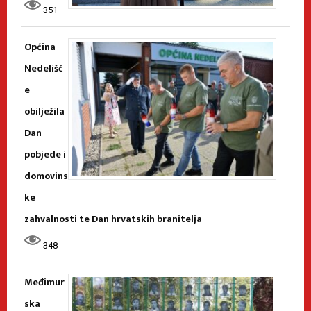
351
Općina
Nedelišć
e
obilježila
Dan
pobjede i
domovins
ke
zahvalnosti te Dan hrvatskih branitelja
348
Međimur
ska