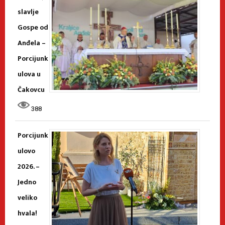
slavlje
Gospe od
Anđela –
Porcijunk
ulova u
Čakovcu
388
Porcijunk
ulovo
2026. –
Jedno
veliko
hvala!