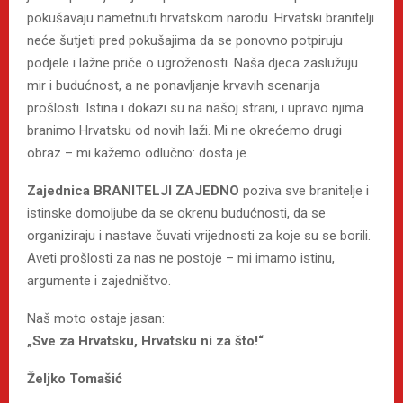
pokušavaju nametnuti hrvatskom narodu. Hrvatski branitelji
neće šutjeti pred pokušajima da se ponovno potpiruju
podjele i lažne priče o ugroženosti. Naša djeca zaslužuju
mir i budućnost, a ne ponavljanje krvavih scenarija
prošlosti. Istina i dokazi su na našoj strani, i upravo njima
branimo Hrvatsku od novih laži. Mi ne okrećemo drugi
obraz – mi kažemo odlučno: dosta je.
Zajednica BRANITELJI ZAJEDNO
poziva sve branitelje i
istinske domoljube da se okrenu budućnosti, da se
organiziraju i nastave čuvati vrijednosti za koje su se borili.
Aveti prošlosti za nas ne postoje – mi imamo istinu,
argumente i zajedništvo.
Naš moto ostaje jasan:
„Sve za Hrvatsku, Hrvatsku ni za što!“
Željko Tomašić