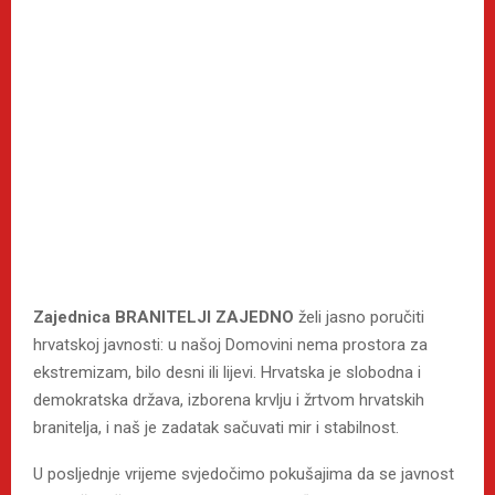
Zajednica BRANITELJI ZAJEDNO
želi jasno poručiti
hrvatskoj javnosti: u našoj Domovini nema prostora za
ekstremizam, bilo desni ili lijevi. Hrvatska je slobodna i
demokratska država, izborena krvlju i žrtvom hrvatskih
branitelja, i naš je zadatak sačuvati mir i stabilnost.
U posljednje vrijeme svjedočimo pokušajima da se javnost