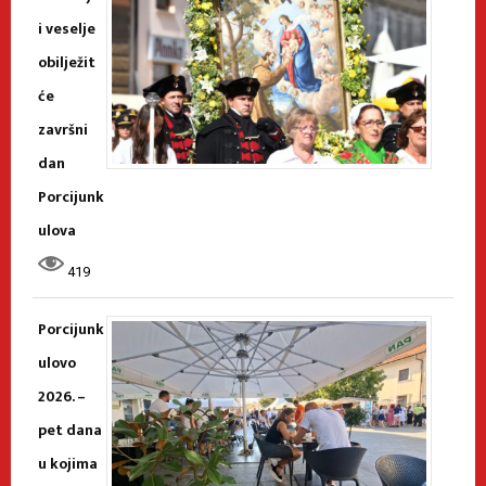
i veselje
obilježit
će
završni
dan
Porcijunk
ulova
419
Porcijunk
ulovo
2026. –
pet dana
u kojima