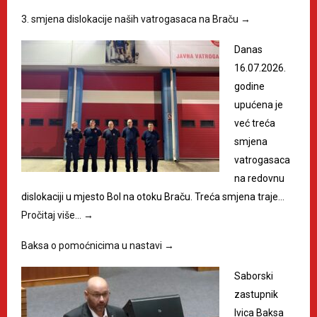
3. smjena dislokacije naših vatrogasaca na Braču
→
Danas
16.07.2026.
godine
upućena je
već treća
smjena
vatrogasaca
na redovnu
dislokaciji u mjesto Bol na otoku Braču. Treća smjena traje…
Pročitaj više…
→
Baksa o pomoćnicima u nastavi
→
Saborski
zastupnik
Ivica Baksa