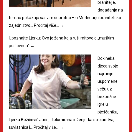
branitelje,
događanja na
terenu pokazuju sasvim suprotno – u Međimurju braniteljsko
zajedništvo…
Pročitaj više…
→
Upoznajte Ljerku: Ovo je žena koja ruši mitove o „muškim
poslovima”
→
Dok neka
djeca svoje
najranije
uspomene
vežu uz
bezbrižne
igre u
pješčaniku,
Ljerka Božičević Jurin, diplomirana inženjerka strojarstva,
suvlasnica i…
Pročitaj više…
→