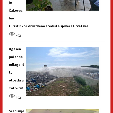
je
Čakovec
bio
turističko i društveno središte sjevera Hrvatske
403
Ugašen
požar na
odlagališ
tu
otpada u
Totovcu!
393
Središnje